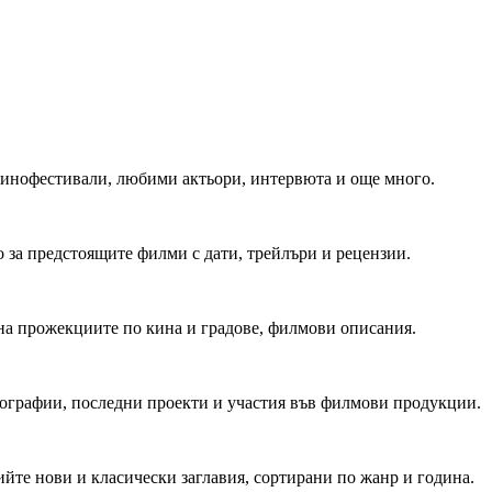
 Кинофестивали, любими актьори, интервюта и още много.
 за предстоящите филми с дати, трейлъри и рецензии.
на прожекциите по кина и градове, филмови описания.
мографии, последни проекти и участия във филмови продукции.
йте нови и класически заглавия, сортирани по жанр и година.