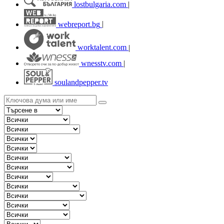
lostbulgaria.com
|
webreport.bg
|
worktalent.com
|
wnesstv.com
|
soulandpepper.tv