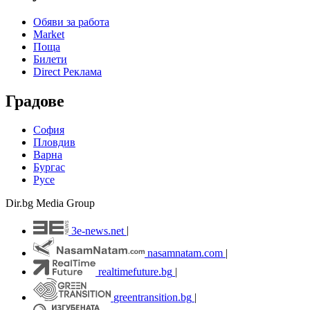
Обяви за работа
Market
Поща
Билети
Direct Реклама
Градове
София
Пловдив
Варна
Бургас
Русе
Dir.bg Media Group
3e-news.net
|
nasamnatam.com
|
realtimefuture.bg
|
greentransition.bg
|