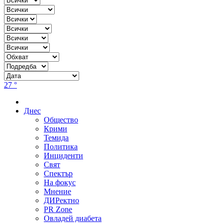
27 °
Днес
Общество
Крими
Темида
Политика
Инциденти
Свят
Спектър
На фокус
Мнение
ДИРектно
PR Zone
Овладей диабета