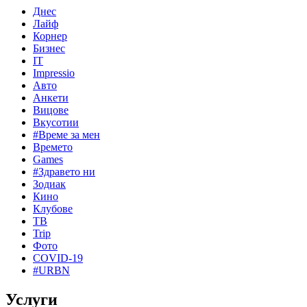
Днес
Лайф
Корнер
Бизнес
IT
Impressio
Авто
Анкети
Вицове
Вкусотии
#Време за мен
Времето
Games
#Здравето ни
Зодиак
Кино
Клубове
ТВ
Trip
Фото
COVID-19
#URBN
Услуги