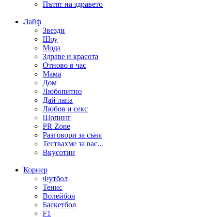
Пътят на здравето
Лайф
Звезди
Шоу
Мода
Здраве и красота
Отново в час
Мама
Дом
Любопитно
Дай лапа
Любов и секс
Шопинг
PR Zone
Разговори за съня
Тествахме за вас...
Вкусотии
Корнер
Футбол
Тенис
Волейбол
Баскетбол
F1