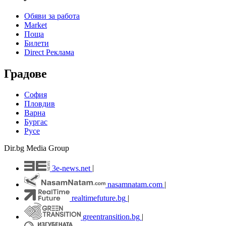
Обяви за работа
Market
Поща
Билети
Direct Реклама
Градове
София
Пловдив
Варна
Бургас
Русе
Dir.bg Media Group
3e-news.net
|
nasamnatam.com
|
realtimefuture.bg
|
greentransition.bg
|