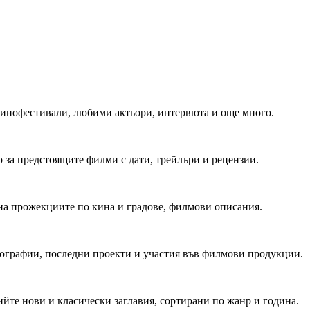
 Кинофестивали, любими актьори, интервюта и още много.
 за предстоящите филми с дати, трейлъри и рецензии.
на прожекциите по кина и градове, филмови описания.
мографии, последни проекти и участия във филмови продукции.
йте нови и класически заглавия, сортирани по жанр и година.