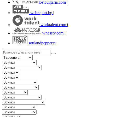
lostbulgaria.com
|
webreport.bg
|
worktalent.com
|
wnesstv.com
|
soulandpepper.tv