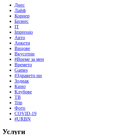
Днес
Лайф
Корнер
Бизнес
IT
Impressio
Авто
Анкети
Вицове
Вкусотии
#Време за мен
Времето
Games
#Здравето ни
Зодиак
Кино
Клубове
ТВ
Trip
Фото
COVID-19
#URBN
Услуги