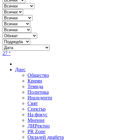
27 °
Днес
Общество
Крими
Темида
Политика
Инциденти
Свят
Спектър
На фокус
Мнение
ДИРектно
PR Zone
Овладей диабета