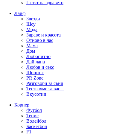
Пътят на здравето
Лайф
Звезди
Шоу
Мода
Здраве и красота
Отново в час
Мама
Дом
Любопитно
Дай лапа
Любов и секс
Шопинг
PR Zone
Разговори за съня
Тествахме за вас...
Вкусотии
Корнер
Футбол
Тенис
Волейбол
Баскетбол
F1