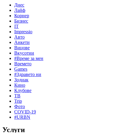
Днес
Лайф
Корнер
Бизнес
IT
Impressio
Авто
Анкети
Вицове
Вкусотии
#Време за мен
Времето
Games
#Здравето ни
Зодиак
Кино
Клубове
ТВ
Trip
Фото
COVID-19
#URBN
Услуги