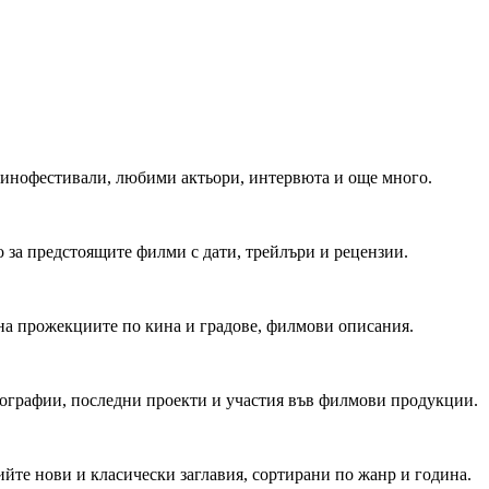
 Кинофестивали, любими актьори, интервюта и още много.
 за предстоящите филми с дати, трейлъри и рецензии.
на прожекциите по кина и градове, филмови описания.
мографии, последни проекти и участия във филмови продукции.
йте нови и класически заглавия, сортирани по жанр и година.