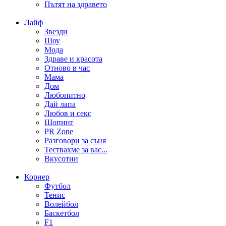
Пътят на здравето
Лайф
Звезди
Шоу
Мода
Здраве и красота
Отново в час
Мама
Дом
Любопитно
Дай лапа
Любов и секс
Шопинг
PR Zone
Разговори за съня
Тествахме за вас...
Вкусотии
Корнер
Футбол
Тенис
Волейбол
Баскетбол
F1