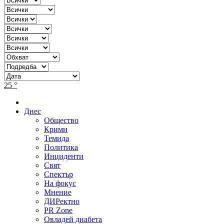
25 °
Днес
Общество
Крими
Темида
Политика
Инциденти
Свят
Спектър
На фокус
Мнение
ДИРектно
PR Zone
Овладей диабета