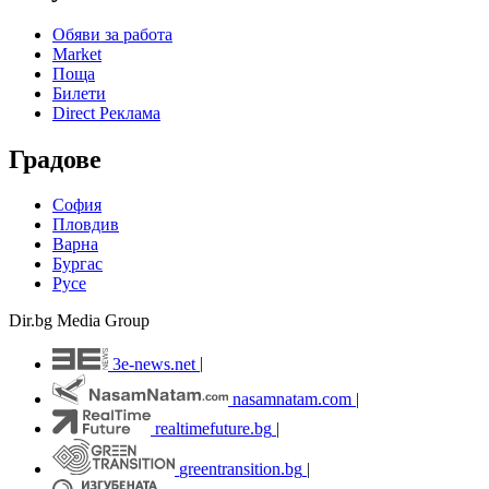
Обяви за работа
Market
Поща
Билети
Direct Реклама
Градове
София
Пловдив
Варна
Бургас
Русе
Dir.bg Media Group
3e-news.net
|
nasamnatam.com
|
realtimefuture.bg
|
greentransition.bg
|