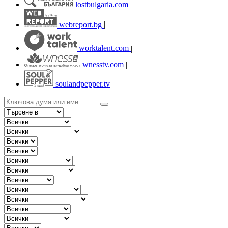
lostbulgaria.com
|
webreport.bg
|
worktalent.com
|
wnesstv.com
|
soulandpepper.tv