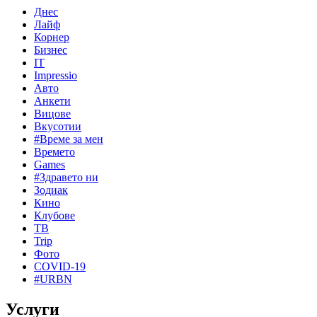
Днес
Лайф
Корнер
Бизнес
IT
Impressio
Авто
Анкети
Вицове
Вкусотии
#Време за мен
Времето
Games
#Здравето ни
Зодиак
Кино
Клубове
ТВ
Trip
Фото
COVID-19
#URBN
Услуги