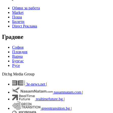
Обяви за работа
Market
Поща
Билети
Direct Реклама
Градове
София
Пловдив
Варна
Бургас
Русе
Dir.bg Media Group
3e-news.net
|
nasamnatam.com
|
realtimefuture.bg
|
greentransition.bg
|