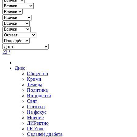
22 °
Днес
Общество
Крими
Темида
Политика
Инциденти
Свят
Спектър
На фокус
Мнение
ДИРектно
PR Zone
Овладей диабета