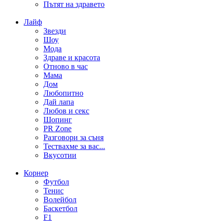
Пътят на здравето
Лайф
Звезди
Шоу
Мода
Здраве и красота
Отново в час
Мама
Дом
Любопитно
Дай лапа
Любов и секс
Шопинг
PR Zone
Разговори за съня
Тествахме за вас...
Вкусотии
Корнер
Футбол
Тенис
Волейбол
Баскетбол
F1