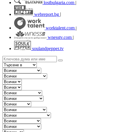
lostbulgaria.com
|
webreport.bg
|
worktalent.com
|
wnesstv.com
|
soulandpepper.tv