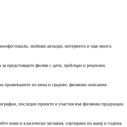
 Кинофестивали, любими актьори, интервюта и още много.
 за предстоящите филми с дати, трейлъри и рецензии.
на прожекциите по кина и градове, филмови описания.
мографии, последни проекти и участия във филмови продукции.
йте нови и класически заглавия, сортирани по жанр и година.