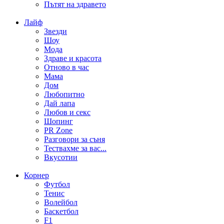
Пътят на здравето
Лайф
Звезди
Шоу
Мода
Здраве и красота
Отново в час
Мама
Дом
Любопитно
Дай лапа
Любов и секс
Шопинг
PR Zone
Разговори за съня
Тествахме за вас...
Вкусотии
Корнер
Футбол
Тенис
Волейбол
Баскетбол
F1