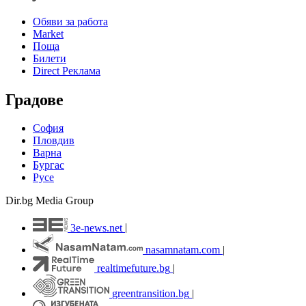
Обяви за работа
Market
Поща
Билети
Direct Реклама
Градове
София
Пловдив
Варна
Бургас
Русе
Dir.bg Media Group
3e-news.net
|
nasamnatam.com
|
realtimefuture.bg
|
greentransition.bg
|