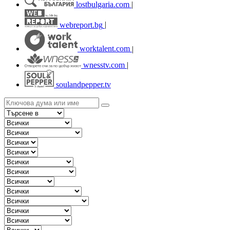
lostbulgaria.com
|
webreport.bg
|
worktalent.com
|
wnesstv.com
|
soulandpepper.tv