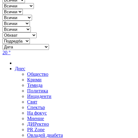
20 °
Днес
Общество
Крими
Темида
Политика
Инциденти
Свят
Спектър
На фокус
Мнение
ДИРектно
PR Zone
Овладей диабета