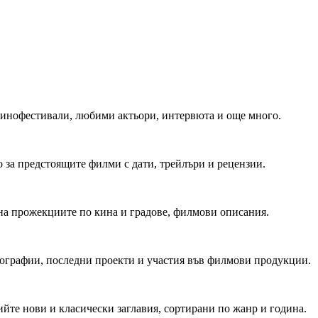
 Кинофестивали, любими актьори, интервюта и още много.
 за предстоящите филми с дати, трейлъри и рецензии.
на прожекциите по кина и градове, филмови описания.
мографии, последни проекти и участия във филмови продукции.
йте нови и класически заглавия, сортирани по жанр и година.