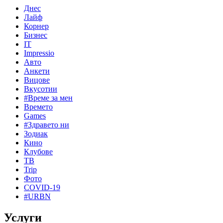
Днес
Лайф
Корнер
Бизнес
IT
Impressio
Авто
Анкети
Вицове
Вкусотии
#Време за мен
Времето
Games
#Здравето ни
Зодиак
Кино
Клубове
ТВ
Trip
Фото
COVID-19
#URBN
Услуги