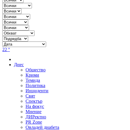
22 °
Днес
Общество
Крими
Темида
Политика
Инциденти
Свят
Спектър
На фокус
Мнение
ДИРектно
PR Zone
Овладей диабета