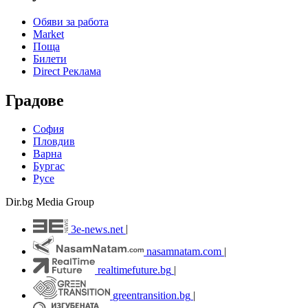
Обяви за работа
Market
Поща
Билети
Direct Реклама
Градове
София
Пловдив
Варна
Бургас
Русе
Dir.bg Media Group
3e-news.net
|
nasamnatam.com
|
realtimefuture.bg
|
greentransition.bg
|