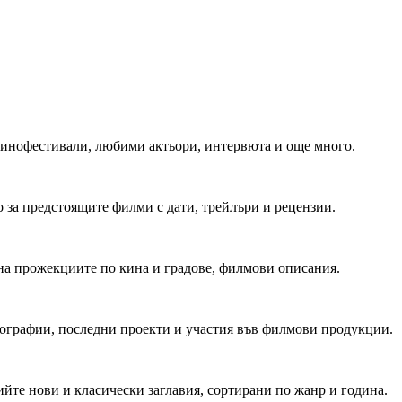
 Кинофестивали, любими актьори, интервюта и още много.
 за предстоящите филми с дати, трейлъри и рецензии.
на прожекциите по кина и градове, филмови описания.
мографии, последни проекти и участия във филмови продукции.
йте нови и класически заглавия, сортирани по жанр и година.