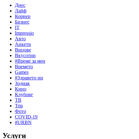
Днес
Лайф
Корнер
Бизнес
IT
Impressio
Авто
Анкети
Вицове
Вкусотии
#Време за мен
Времето
Games
#Здравето ни
Зодиак
Кино
Клубове
ТВ
Trip
Фото
COVID-19
#URBN
Услуги