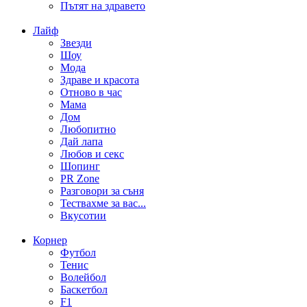
Пътят на здравето
Лайф
Звезди
Шоу
Мода
Здраве и красота
Отново в час
Мама
Дом
Любопитно
Дай лапа
Любов и секс
Шопинг
PR Zone
Разговори за съня
Тествахме за вас...
Вкусотии
Корнер
Футбол
Тенис
Волейбол
Баскетбол
F1