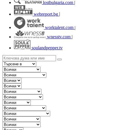
lostbulgaria.com
|
webreport.bg
|
worktalent.com
|
wnesstv.com
|
soulandpepper.tv