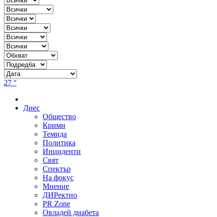
27 °
Днес
Общество
Крими
Темида
Политика
Инциденти
Свят
Спектър
На фокус
Мнение
ДИРектно
PR Zone
Овладей диабета