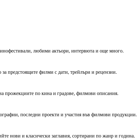
 Кинофестивали, любими актьори, интервюта и още много.
 за предстоящите филми с дати, трейлъри и рецензии.
на прожекциите по кина и градове, филмови описания.
мографии, последни проекти и участия във филмови продукции.
йте нови и класически заглавия, сортирани по жанр и година.