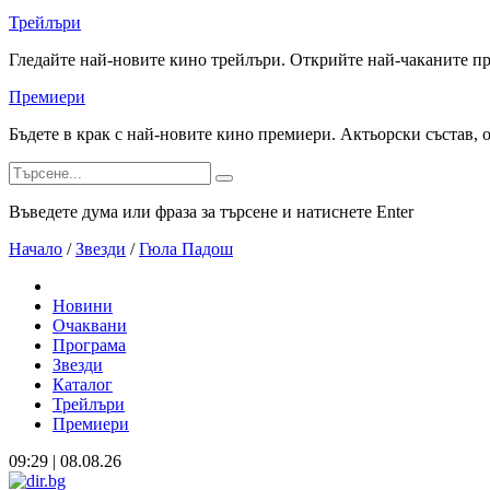
Трейлъри
Гледайте най-новите кино трейлъри. Открийте най-чаканите п
Премиери
Бъдете в крак с най-новите кино премиери. Актьорски състав, 
Въведете дума или фраза за търсене и натиснете Enter
Начало
/
Звезди
/
Гюла Падош
Новини
Очаквани
Програма
Звезди
Каталог
Трейлъри
Премиери
09:29 | 08.08.26