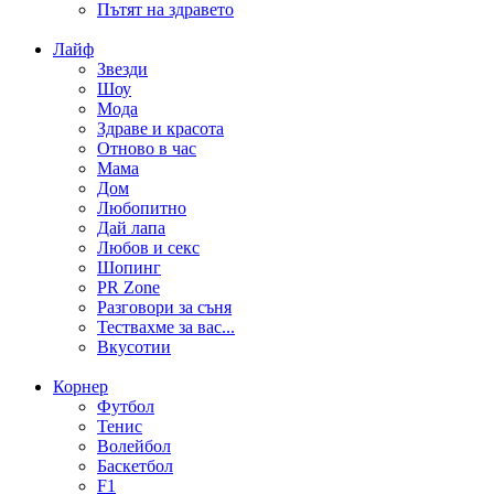
Пътят на здравето
Лайф
Звезди
Шоу
Мода
Здраве и красота
Отново в час
Мама
Дом
Любопитно
Дай лапа
Любов и секс
Шопинг
PR Zone
Разговори за съня
Тествахме за вас...
Вкусотии
Корнер
Футбол
Тенис
Волейбол
Баскетбол
F1