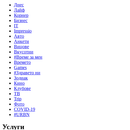
Днес
Лайф
Корнер
Бизнес
IT
Impressio
Авто
Анкети
Вицове
Вкусотии
#Време за мен
Времето
Games
#Здравето ни
Зодиак
Кино
Клубове
ТВ
Trip
Фото
COVID-19
#URBN
Услуги