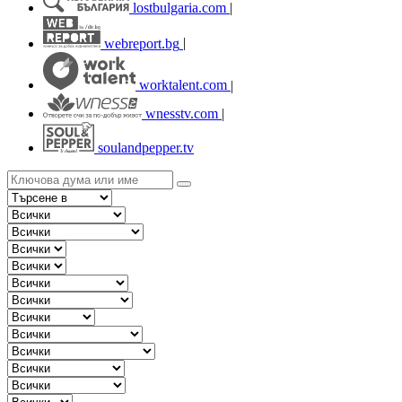
lostbulgaria.com
|
webreport.bg
|
worktalent.com
|
wnesstv.com
|
soulandpepper.tv