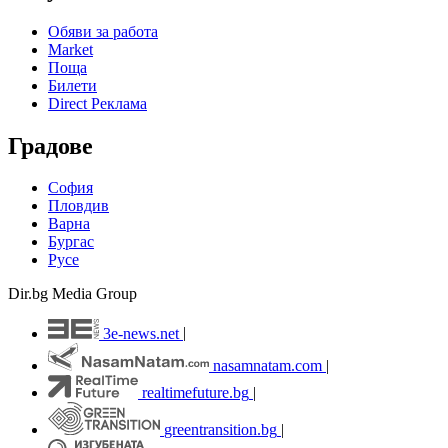
Обяви за работа
Market
Поща
Билети
Direct Реклама
Градове
София
Пловдив
Варна
Бургас
Русе
Dir.bg Media Group
3e-news.net
|
nasamnatam.com
|
realtimefuture.bg
|
greentransition.bg
|