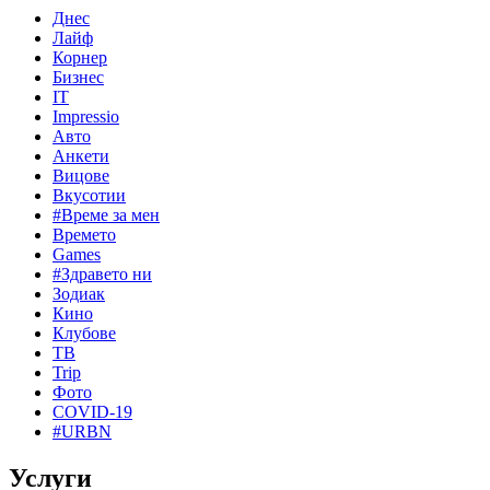
Днес
Лайф
Корнер
Бизнес
IT
Impressio
Авто
Анкети
Вицове
Вкусотии
#Време за мен
Времето
Games
#Здравето ни
Зодиак
Кино
Клубове
ТВ
Trip
Фото
COVID-19
#URBN
Услуги