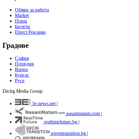
Обяви за работа
Market
Поща
Билети
Direct Реклама
Градове
София
Пловдив
Варна
Бургас
Русе
Dir.bg Media Group
3e-news.net
|
nasamnatam.com
|
realtimefuture.bg
|
greentransition.bg
|