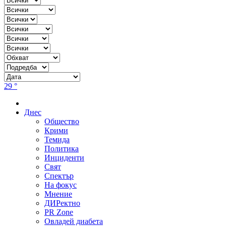
29 °
Днес
Общество
Крими
Темида
Политика
Инциденти
Свят
Спектър
На фокус
Мнение
ДИРектно
PR Zone
Овладей диабета