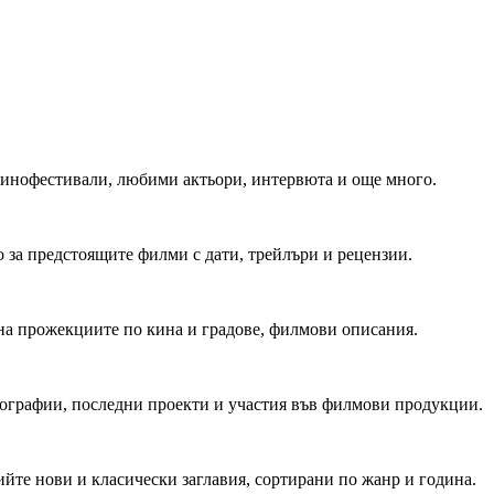
 Кинофестивали, любими актьори, интервюта и още много.
 за предстоящите филми с дати, трейлъри и рецензии.
на прожекциите по кина и градове, филмови описания.
мографии, последни проекти и участия във филмови продукции.
йте нови и класически заглавия, сортирани по жанр и година.