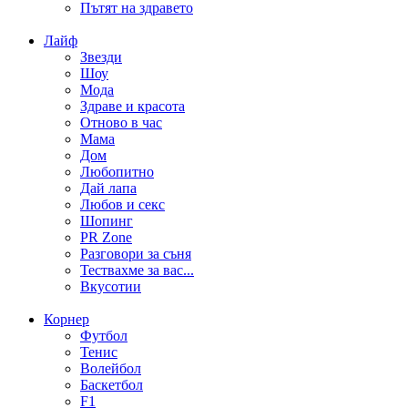
Пътят на здравето
Лайф
Звезди
Шоу
Мода
Здраве и красота
Отново в час
Мама
Дом
Любопитно
Дай лапа
Любов и секс
Шопинг
PR Zone
Разговори за съня
Тествахме за вас...
Вкусотии
Корнер
Футбол
Тенис
Волейбол
Баскетбол
F1