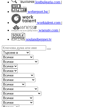
lostbulgaria.com
|
webreport.bg
|
worktalent.com
|
wnesstv.com
|
soulandpepper.tv