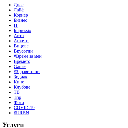
Днес
Лайф
Корнер
Бизнес
IT
Impressio
Авто
Анкети
Вицове
Вкусотии
#Време за мен
Времето
Games
#Здравето ни
Зодиак
Кино
Клубове
ТВ
Trip
Фото
COVID-19
#URBN
Услуги