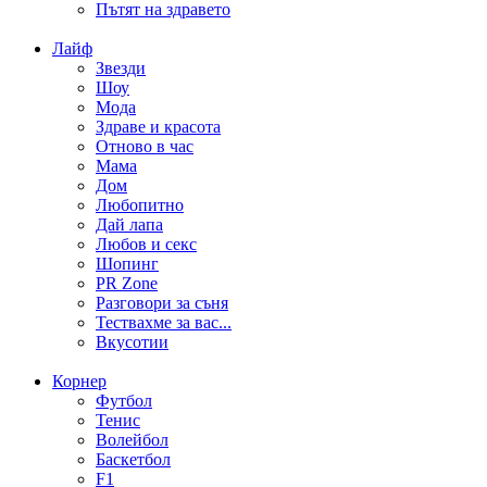
Пътят на здравето
Лайф
Звезди
Шоу
Мода
Здраве и красота
Отново в час
Мама
Дом
Любопитно
Дай лапа
Любов и секс
Шопинг
PR Zone
Разговори за съня
Тествахме за вас...
Вкусотии
Корнер
Футбол
Тенис
Волейбол
Баскетбол
F1