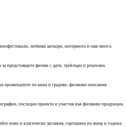
 Кинофестивали, любими актьори, интервюта и още много.
 за предстоящите филми с дати, трейлъри и рецензии.
на прожекциите по кина и градове, филмови описания.
мографии, последни проекти и участия във филмови продукции.
йте нови и класически заглавия, сортирани по жанр и година.