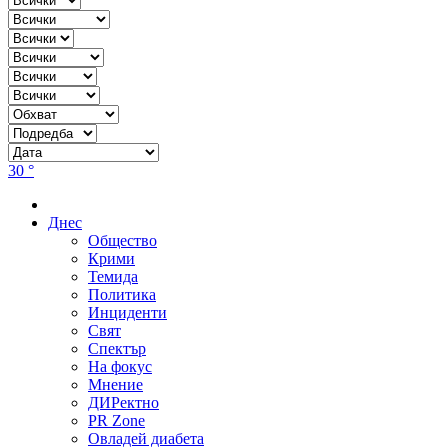
30 °
Днес
Общество
Крими
Темида
Политика
Инциденти
Свят
Спектър
На фокус
Мнение
ДИРектно
PR Zone
Овладей диабета