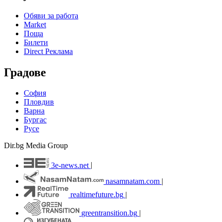
Обяви за работа
Market
Поща
Билети
Direct Реклама
Градове
София
Пловдив
Варна
Бургас
Русе
Dir.bg Media Group
3e-news.net
|
nasamnatam.com
|
realtimefuture.bg
|
greentransition.bg
|