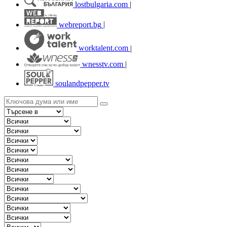
lostbulgaria.com
|
webreport.bg
|
worktalent.com
|
wnesstv.com
|
soulandpepper.tv