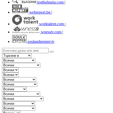
lostbulgaria.com
|
webreport.bg
|
worktalent.com
|
wnesstv.com
|
soulandpepper.tv