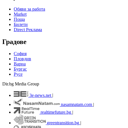
Обяви за работа
Market
Поща
Билети
Direct Реклама
Градове
София
Пловдив
Варна
Бургас
Русе
Dir.bg Media Group
3e-news.net
|
nasamnatam.com
|
realtimefuture.bg
|
greentransition.bg
|