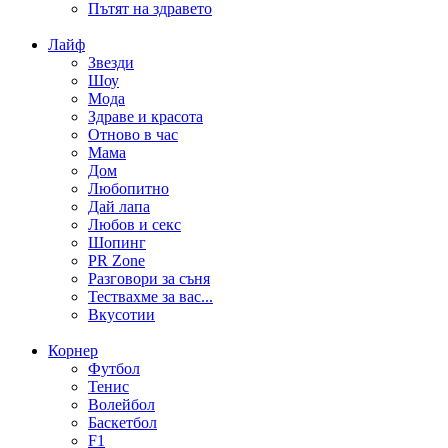
Пътят на здравето
Лайф
Звезди
Шоу
Мода
Здраве и красота
Отново в час
Мама
Дом
Любопитно
Дай лапа
Любов и секс
Шопинг
PR Zone
Разговори за съня
Тествахме за вас...
Вкусотии
Корнер
Футбол
Тенис
Волейбол
Баскетбол
F1