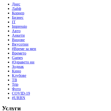
Днес
Лайф
Корнер
Бизнес
IT
Impressio
Авто
Анкети
Вицове
Вкусотии
#Време за мен
Времето
Games
#Здравето ни
Зодиак
Кино
Клубове
ТВ
Trip
Фото
COVID-19
#URBN
Услуги