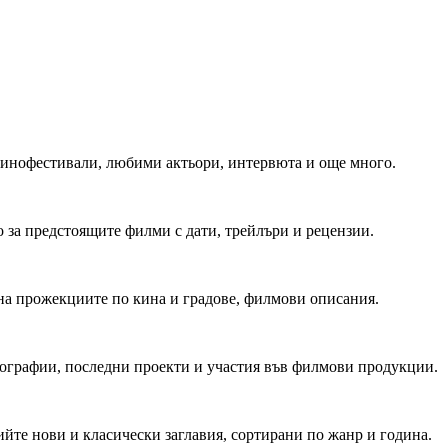
 Кинофестивали, любими актьори, интервюта и още много.
 за предстоящите филми с дати, трейлъри и рецензии.
на прожекциите по кина и градове, филмови описания.
мографии, последни проекти и участия във филмови продукции.
йте нови и класически заглавия, сортирани по жанр и година.