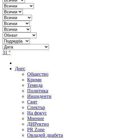
31 °
Днес
Общество
Крими
Темида
Политика
Инциденти
Свят
Спектър
На фокус
Мнение
ДИРектно
PR Zone
Овладей диабета