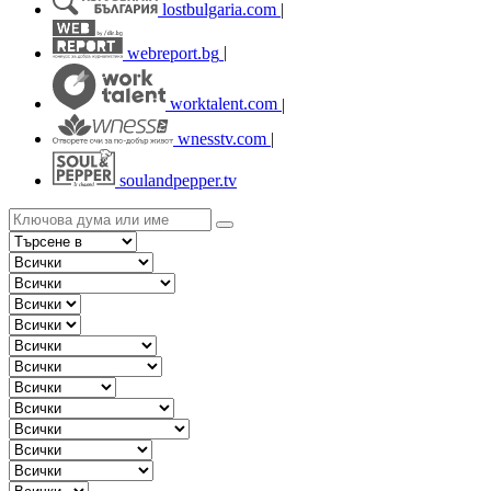
lostbulgaria.com
|
webreport.bg
|
worktalent.com
|
wnesstv.com
|
soulandpepper.tv