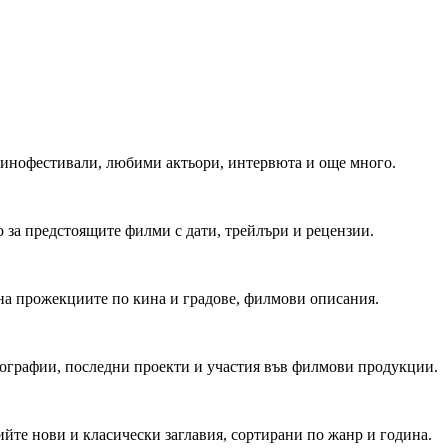
 Кинофестивали, любими актьори, интервюта и още много.
 за предстоящите филми с дати, трейлъри и рецензии.
на прожекциите по кина и градове, филмови описания.
мографии, последни проекти и участия във филмови продукции.
йте нови и класически заглавия, сортирани по жанр и година.