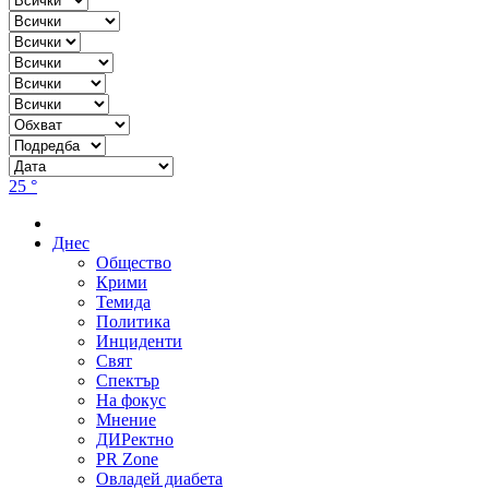
25 °
Днес
Общество
Крими
Темида
Политика
Инциденти
Свят
Спектър
На фокус
Мнение
ДИРектно
PR Zone
Овладей диабета