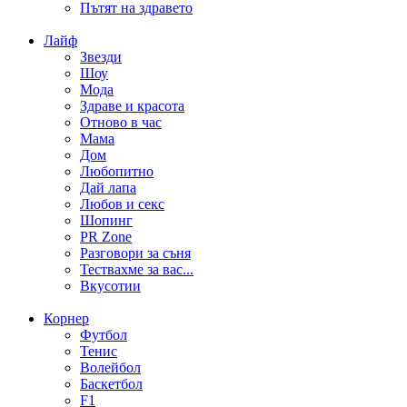
Пътят на здравето
Лайф
Звезди
Шоу
Мода
Здраве и красота
Отново в час
Мама
Дом
Любопитно
Дай лапа
Любов и секс
Шопинг
PR Zone
Разговори за съня
Тествахме за вас...
Вкусотии
Корнер
Футбол
Тенис
Волейбол
Баскетбол
F1