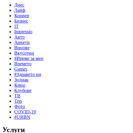
Днес
Лайф
Корнер
Бизнес
IT
Impressio
Авто
Анкети
Вицове
Вкусотии
#Време за мен
Времето
Games
#Здравето ни
Зодиак
Кино
Клубове
ТВ
Trip
Фото
COVID-19
#URBN
Услуги