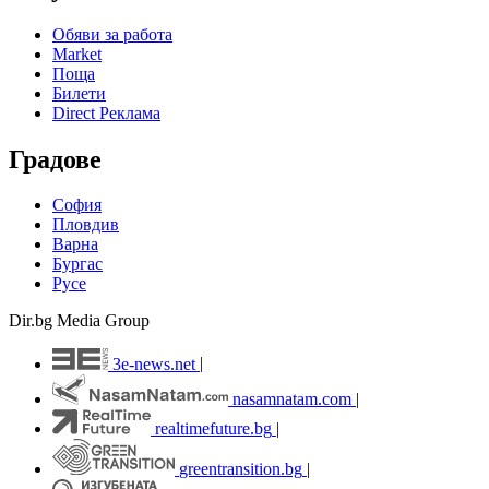
Обяви за работа
Market
Поща
Билети
Direct Реклама
Градове
София
Пловдив
Варна
Бургас
Русе
Dir.bg Media Group
3e-news.net
|
nasamnatam.com
|
realtimefuture.bg
|
greentransition.bg
|