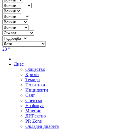
23 °
Днес
Общество
Крими
Темида
Политика
Инциденти
Свят
Спектър
На фокус
Мнение
ДИРектно
PR Zone
Овладей диабета