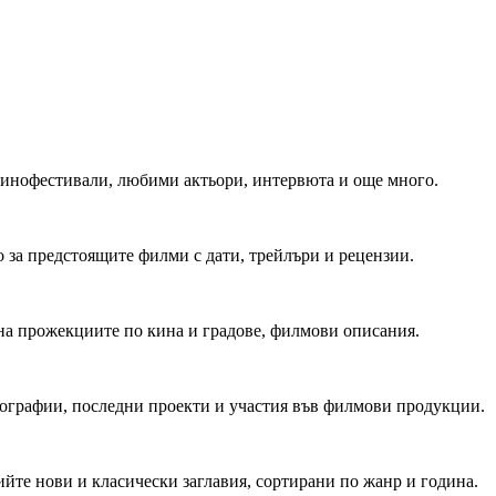
 Кинофестивали, любими актьори, интервюта и още много.
 за предстоящите филми с дати, трейлъри и рецензии.
на прожекциите по кина и градове, филмови описания.
мографии, последни проекти и участия във филмови продукции.
йте нови и класически заглавия, сортирани по жанр и година.