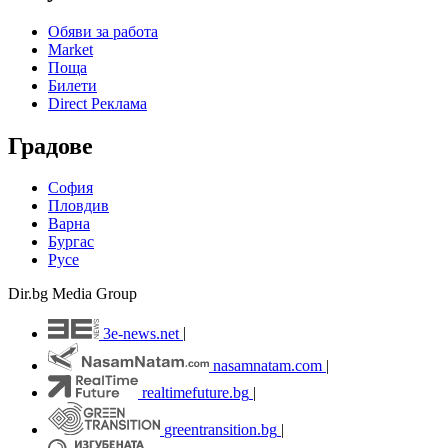
Обяви за работа
Market
Поща
Билети
Direct Реклама
Градове
София
Пловдив
Варна
Бургас
Русе
Dir.bg Media Group
3e-news.net
|
nasamnatam.com
|
realtimefuture.bg
|
greentransition.bg
|