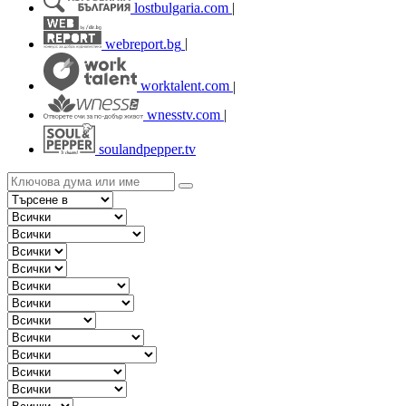
lostbulgaria.com
|
webreport.bg
|
worktalent.com
|
wnesstv.com
|
soulandpepper.tv