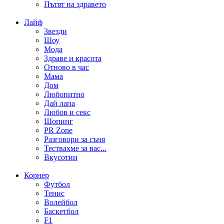
Пътят на здравето
Лайф
Звезди
Шоу
Мода
Здраве и красота
Отново в час
Мама
Дом
Любопитно
Дай лапа
Любов и секс
Шопинг
PR Zone
Разговори за съня
Тествахме за вас...
Вкусотии
Корнер
Футбол
Тенис
Волейбол
Баскетбол
F1