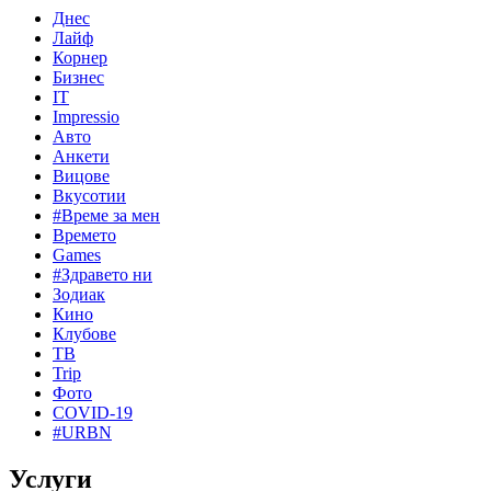
Днес
Лайф
Корнер
Бизнес
IT
Impressio
Авто
Анкети
Вицове
Вкусотии
#Време за мен
Времето
Games
#Здравето ни
Зодиак
Кино
Клубове
ТВ
Trip
Фото
COVID-19
#URBN
Услуги