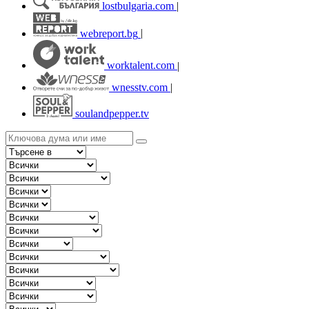
lostbulgaria.com
|
webreport.bg
|
worktalent.com
|
wnesstv.com
|
soulandpepper.tv