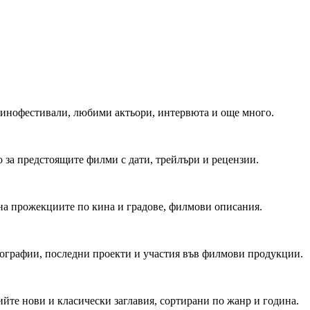
 Кинофестивали, любими актьори, интервюта и още много.
 за предстоящите филми с дати, трейлъри и рецензии.
на прожекциите по кина и градове, филмови описания.
мографии, последни проекти и участия във филмови продукции.
йте нови и класически заглавия, сортирани по жанр и година.