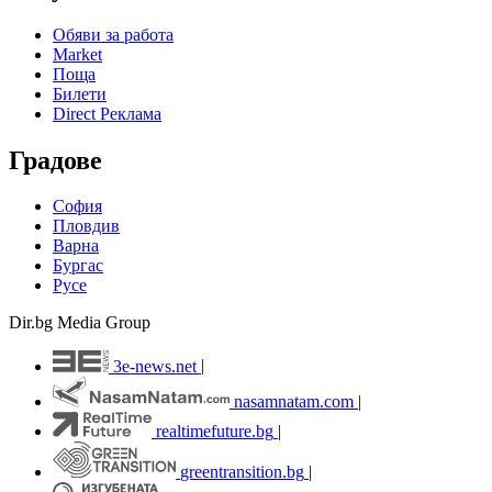
Обяви за работа
Market
Поща
Билети
Direct Реклама
Градове
София
Пловдив
Варна
Бургас
Русе
Dir.bg Media Group
3e-news.net
|
nasamnatam.com
|
realtimefuture.bg
|
greentransition.bg
|