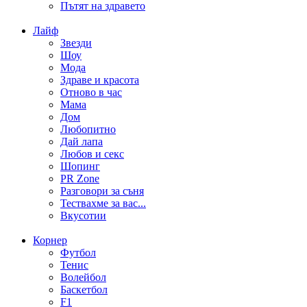
Пътят на здравето
Лайф
Звезди
Шоу
Мода
Здраве и красота
Отново в час
Мама
Дом
Любопитно
Дай лапа
Любов и секс
Шопинг
PR Zone
Разговори за съня
Тествахме за вас...
Вкусотии
Корнер
Футбол
Тенис
Волейбол
Баскетбол
F1