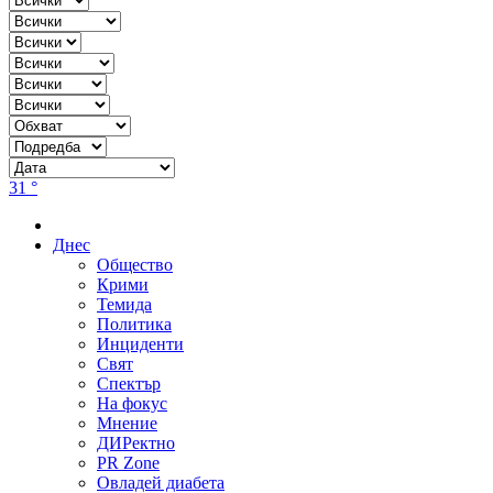
31 °
Днес
Общество
Крими
Темида
Политика
Инциденти
Свят
Спектър
На фокус
Мнение
ДИРектно
PR Zone
Овладей диабета