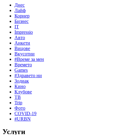
Днес
Лайф
Корнер
Бизнес
IT
Impressio
Авто
Анкети
Вицове
Вкусотии
#Време за мен
Времето
Games
#Здравето ни
Зодиак
Кино
Клубове
ТВ
Trip
Фото
COVID-19
#URBN
Услуги