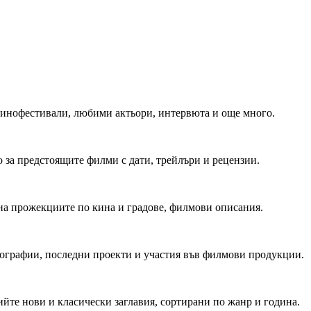
 Кинофестивали, любими актьори, интервюта и още много.
 за предстоящите филми с дати, трейлъри и рецензии.
на прожекциите по кина и градове, филмови описания.
мографии, последни проекти и участия във филмови продукции.
йте нови и класически заглавия, сортирани по жанр и година.