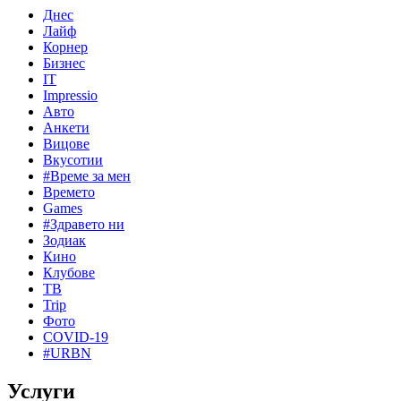
Днес
Лайф
Корнер
Бизнес
IT
Impressio
Авто
Анкети
Вицове
Вкусотии
#Време за мен
Времето
Games
#Здравето ни
Зодиак
Кино
Клубове
ТВ
Trip
Фото
COVID-19
#URBN
Услуги