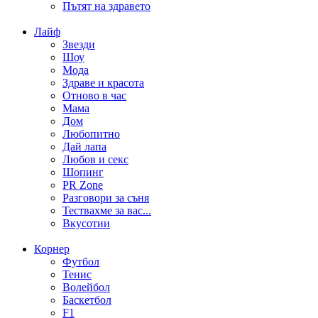
Пътят на здравето
Лайф
Звезди
Шоу
Мода
Здраве и красота
Отново в час
Мама
Дом
Любопитно
Дай лапа
Любов и секс
Шопинг
PR Zone
Разговори за съня
Тествахме за вас...
Вкусотии
Корнер
Футбол
Тенис
Волейбол
Баскетбол
F1