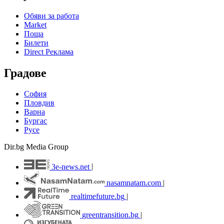
Обяви за работа
Market
Поща
Билети
Direct Реклама
Градове
София
Пловдив
Варна
Бургас
Русе
Dir.bg Media Group
3e-news.net
|
nasamnatam.com
|
realtimefuture.bg
|
greentransition.bg
|