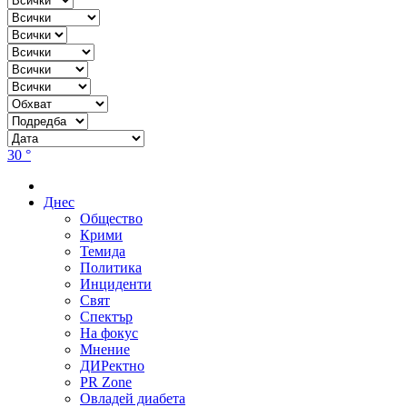
30 °
Днес
Общество
Крими
Темида
Политика
Инциденти
Свят
Спектър
На фокус
Мнение
ДИРектно
PR Zone
Овладей диабета