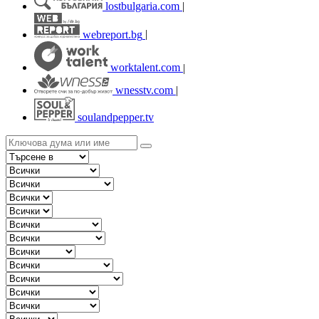
lostbulgaria.com
|
webreport.bg
|
worktalent.com
|
wnesstv.com
|
soulandpepper.tv