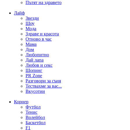
Пътят на здравето
Лайф
Звезди
Шоу
Мода
Здраве и красота
Отново в час
Мама
Дом
Любопитно
Дай лапа
Любов и секс
Шопинг
PR Zone
Разговори за съня
Тествахме за вас...
Вкусотии
Корнер
Футбол
Тенис
Волейбол
Баскетбол
F1