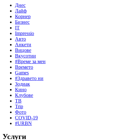
Днес
Лайф
Корнер
Бизнес
IT
Impressio
Авто
Анкети
Вицове
Вкусотии
#Време за мен
Времето
Games
#Здравето ни
Зодиак
Кино
Клубове
ТВ
Trip
Фото
COVID-19
#URBN
Услуги