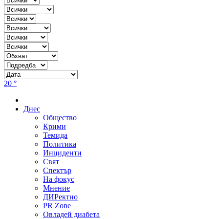
20 °
Днес
Общество
Крими
Темида
Политика
Инциденти
Свят
Спектър
На фокус
Мнение
ДИРектно
PR Zone
Овладей диабета