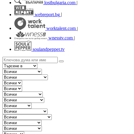
lostbulgaria.com
|
webreport.bg
|
worktalent.com
|
wnesstv.com
|
soulandpepper.tv