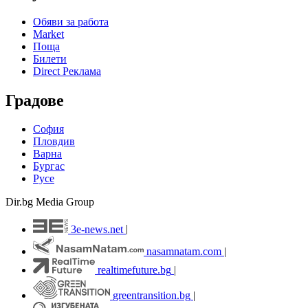
Обяви за работа
Market
Поща
Билети
Direct Реклама
Градове
София
Пловдив
Варна
Бургас
Русе
Dir.bg Media Group
3e-news.net
|
nasamnatam.com
|
realtimefuture.bg
|
greentransition.bg
|