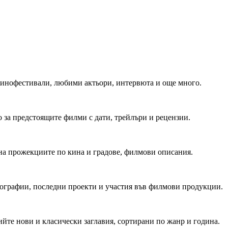
 Кинофестивали, любими актьори, интервюта и още много.
 за предстоящите филми с дати, трейлъри и рецензии.
на прожекциите по кина и градове, филмови описания.
мографии, последни проекти и участия във филмови продукции.
йте нови и класически заглавия, сортирани по жанр и година.