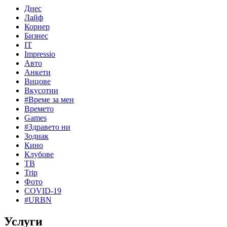
Днес
Лайф
Корнер
Бизнес
IT
Impressio
Авто
Анкети
Вицове
Вкусотии
#Време за мен
Времето
Games
#Здравето ни
Зодиак
Кино
Клубове
ТВ
Trip
Фото
COVID-19
#URBN
Услуги