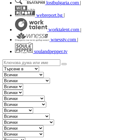
lostbulgaria.com
|
webreport.bg
|
worktalent.com
|
wnesstv.com
|
soulandpepper.tv