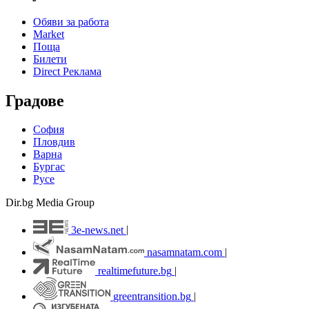
Обяви за работа
Market
Поща
Билети
Direct Реклама
Градове
София
Пловдив
Варна
Бургас
Русе
Dir.bg Media Group
3e-news.net
|
nasamnatam.com
|
realtimefuture.bg
|
greentransition.bg
|