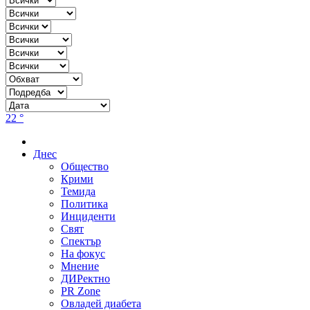
22 °
Днес
Общество
Крими
Темида
Политика
Инциденти
Свят
Спектър
На фокус
Мнение
ДИРектно
PR Zone
Овладей диабета