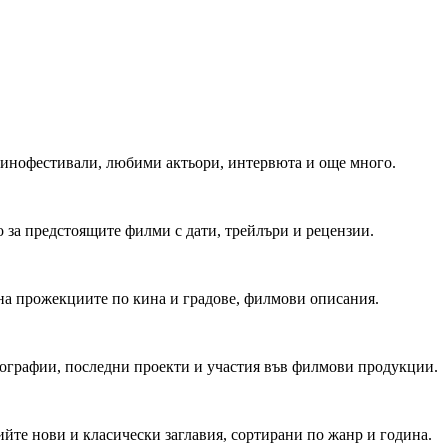
 Кинофестивали, любими актьори, интервюта и още много.
 за предстоящите филми с дати, трейлъри и рецензии.
на прожекциите по кина и градове, филмови описания.
мографии, последни проекти и участия във филмови продукции.
йте нови и класически заглавия, сортирани по жанр и година.