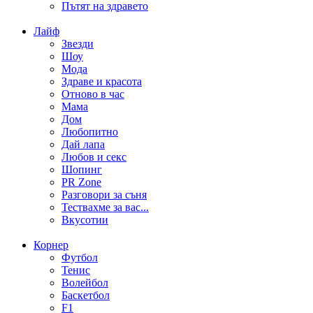
Пътят на здравето
Лайф
Звезди
Шоу
Мода
Здраве и красота
Отново в час
Мама
Дом
Любопитно
Дай лапа
Любов и секс
Шопинг
PR Zone
Разговори за съня
Тествахме за вас...
Вкусотии
Корнер
Футбол
Тенис
Волейбол
Баскетбол
F1