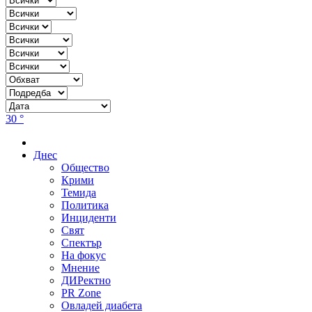
30 °
Днес
Общество
Крими
Темида
Политика
Инциденти
Свят
Спектър
На фокус
Мнение
ДИРектно
PR Zone
Овладей диабета