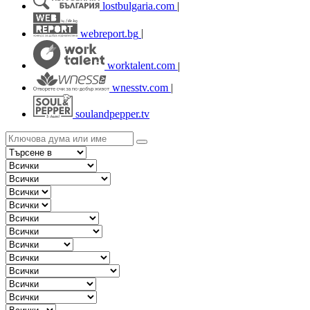
lostbulgaria.com
|
webreport.bg
|
worktalent.com
|
wnesstv.com
|
soulandpepper.tv