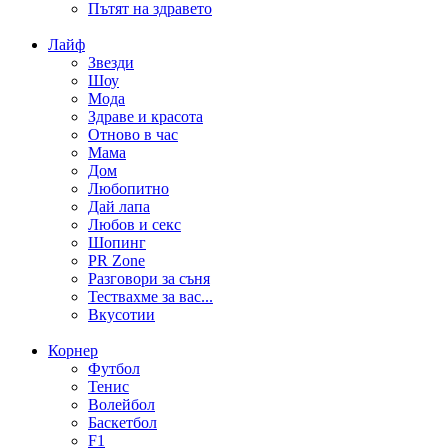
Пътят на здравето
Лайф
Звезди
Шоу
Мода
Здраве и красота
Отново в час
Мама
Дом
Любопитно
Дай лапа
Любов и секс
Шопинг
PR Zone
Разговори за съня
Тествахме за вас...
Вкусотии
Корнер
Футбол
Тенис
Волейбол
Баскетбол
F1