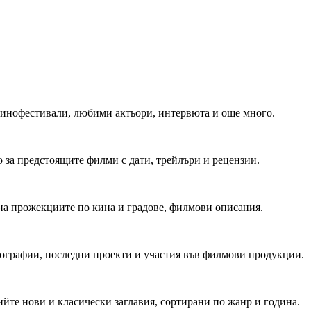
 Кинофестивали, любими актьори, интервюта и още много.
 за предстоящите филми с дати, трейлъри и рецензии.
на прожекциите по кина и градове, филмови описания.
мографии, последни проекти и участия във филмови продукции.
йте нови и класически заглавия, сортирани по жанр и година.