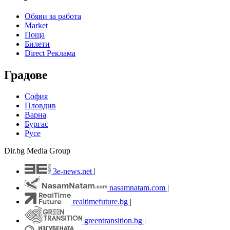
Обяви за работа
Market
Поща
Билети
Direct Реклама
Градове
София
Пловдив
Варна
Бургас
Русе
Dir.bg Media Group
3e-news.net
|
nasamnatam.com
|
realtimefuture.bg
|
greentransition.bg
|