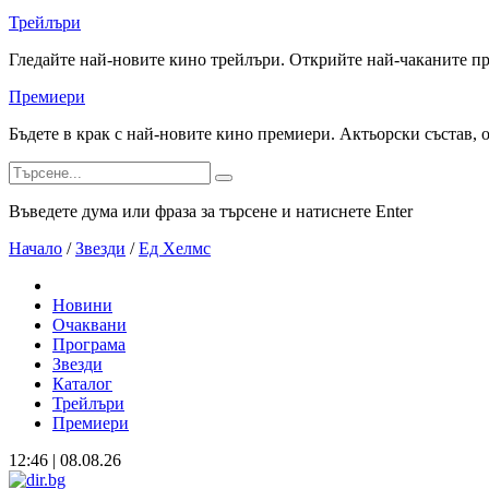
Трейлъри
Гледайте най-новите кино трейлъри. Открийте най-чаканите п
Премиери
Бъдете в крак с най-новите кино премиери. Актьорски състав, 
Въведете дума или фраза за търсене и натиснете Enter
Начало
/
Звезди
/
Ед Хелмс
Новини
Очаквани
Програма
Звезди
Каталог
Трейлъри
Премиери
12:46 | 08.08.26