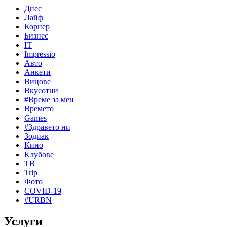
Днес
Лайф
Корнер
Бизнес
IT
Impressio
Авто
Анкети
Вицове
Вкусотии
#Време за мен
Времето
Games
#Здравето ни
Зодиак
Кино
Клубове
ТВ
Trip
Фото
COVID-19
#URBN
Услуги