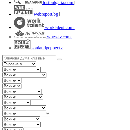
lostbulgaria.com
|
webreport.bg
|
worktalent.com
|
wnesstv.com
|
soulandpepper.tv