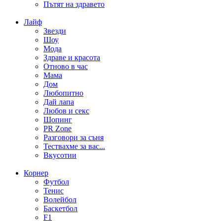
Пътят на здравето
Лайф
Звезди
Шоу
Мода
Здраве и красота
Отново в час
Мама
Дом
Любопитно
Дай лапа
Любов и секс
Шопинг
PR Zone
Разговори за съня
Тествахме за вас...
Вкусотии
Корнер
Футбол
Тенис
Волейбол
Баскетбол
F1