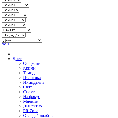
29 °
Днес
Общество
Крими
Темида
Политика
Инциденти
Свят
Спектър
На фокус
Мнение
ДИРектно
PR Zone
Овладей диабета