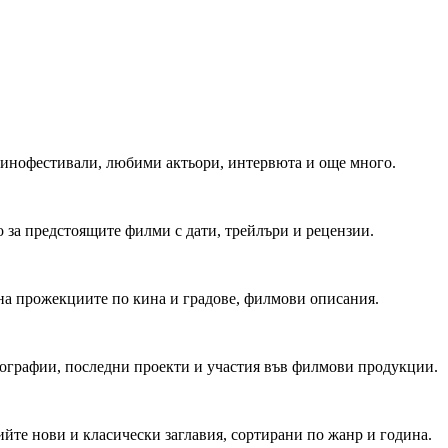
 Кинофестивали, любими актьори, интервюта и още много.
 за предстоящите филми с дати, трейлъри и рецензии.
на прожекциите по кина и градове, филмови описания.
мографии, последни проекти и участия във филмови продукции.
йте нови и класически заглавия, сортирани по жанр и година.