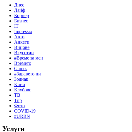
Днес
Лайф
Корнер
Бизнес
IT
Impressio
Авто
Анкети
Вицове
Вкусотии
#Време за мен
Времето
Games
#Здравето ни
Зодиак
Кино
Клубове
ТВ
Trip
Фото
COVID-19
#URBN
Услуги