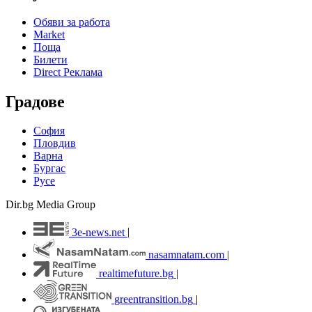
Обяви за работа
Market
Поща
Билети
Direct Реклама
Градове
София
Пловдив
Варна
Бургас
Русе
Dir.bg Media Group
3e-news.net
|
nasamnatam.com
|
realtimefuture.bg
|
greentransition.bg
|