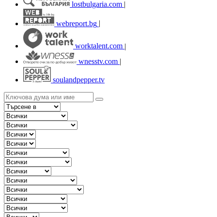
lostbulgaria.com
|
webreport.bg
|
worktalent.com
|
wnesstv.com
|
soulandpepper.tv