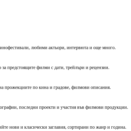
 Кинофестивали, любими актьори, интервюта и още много.
 за предстоящите филми с дати, трейлъри и рецензии.
на прожекциите по кина и градове, филмови описания.
мографии, последни проекти и участия във филмови продукции.
йте нови и класически заглавия, сортирани по жанр и година.