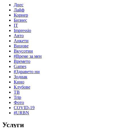
Днес
Лайф
Корнер
Бизнес
IT
Impressio
Авто
Анкети
Вицове
Вкусотии
#Време за мен
Времето
Games
#Здравето ни
Зодиак
Кино
Клубове
ТВ
Trip
Фото
COVID-19
#URBN
Услуги