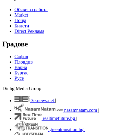
Обяви за работа
Market
Поща
Билети
Direct Реклама
Градове
София
Пловдив
Варна
Бургас
Русе
Dir.bg Media Group
3e-news.net
|
nasamnatam.com
|
realtimefuture.bg
|
greentransition.bg
|