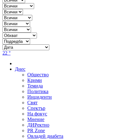
22 °
Днес
Общество
Крими
Темида
Политика
Инциденти
Свят
Спектър
На фокус
Мнение
ДИРектно
PR Zone
Овладей диабета