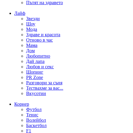
Пътят на здравето
Лайф
Звезди
Шоу
Мода
Здраве и красота
Отново в час
Мама
Дом
Любопитно
Дай лапа
Любов и секс
Шопинг
PR Zone
Разговори за съня
Тествахме за вас...
Вкусотии
Корнер
Футбол
Тенис
Волейбол
Баскетбол
F1