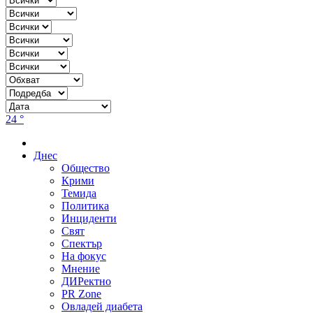
24 °
Днес
Общество
Крими
Темида
Политика
Инциденти
Свят
Спектър
На фокус
Мнение
ДИРектно
PR Zone
Овладей диабета