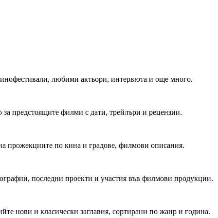
 Кинофестивали, любими актьори, интервюта и още много.
 за предстоящите филми с дати, трейлъри и рецензии.
на прожекциите по кина и градове, филмови описания.
мографии, последни проекти и участия във филмови продукции.
йте нови и класически заглавия, сортирани по жанр и година.