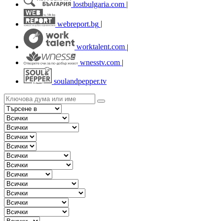
lostbulgaria.com
|
webreport.bg
|
worktalent.com
|
wnesstv.com
|
soulandpepper.tv