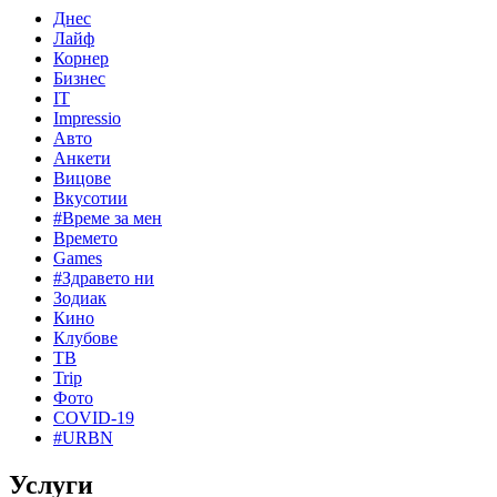
Днес
Лайф
Корнер
Бизнес
IT
Impressio
Авто
Анкети
Вицове
Вкусотии
#Време за мен
Времето
Games
#Здравето ни
Зодиак
Кино
Клубове
ТВ
Trip
Фото
COVID-19
#URBN
Услуги