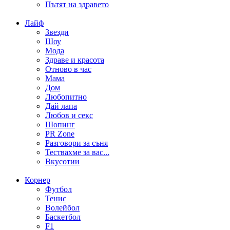
Пътят на здравето
Лайф
Звезди
Шоу
Мода
Здраве и красота
Отново в час
Мама
Дом
Любопитно
Дай лапа
Любов и секс
Шопинг
PR Zone
Разговори за съня
Тествахме за вас...
Вкусотии
Корнер
Футбол
Тенис
Волейбол
Баскетбол
F1