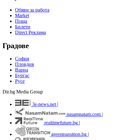
Обяви за работа
Market
Поща
Билети
Direct Реклама
Градове
София
Пловдив
Варна
Бургас
Русе
Dir.bg Media Group
3e-news.net
|
nasamnatam.com
|
realtimefuture.bg
|
greentransition.bg
|