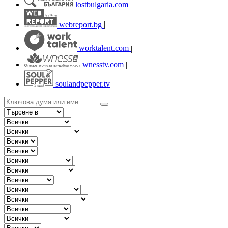
lostbulgaria.com
|
webreport.bg
|
worktalent.com
|
wnesstv.com
|
soulandpepper.tv