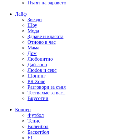
Пътят на здравето
Лайф
Звезди
Шоу
Мода
Здраве и красота
Отново в час
Мама
Дом
Любопитно
Дай лапа
Любов и секс
Шопинг
PR Zone
Разговори за съня
Тествахме за вас...
Вкусотии
Корнер
Футбол
Тенис
Волейбол
Баскетбол
F1