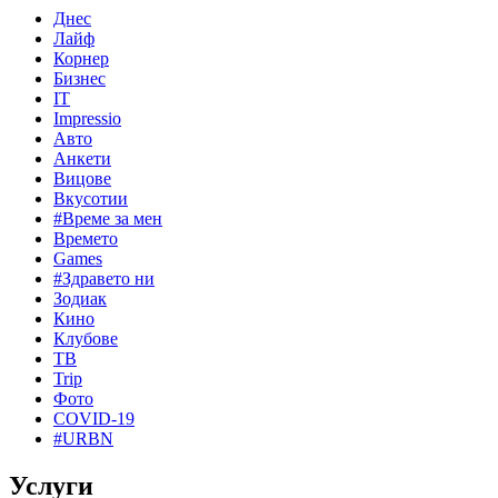
Днес
Лайф
Корнер
Бизнес
IT
Impressio
Авто
Анкети
Вицове
Вкусотии
#Време за мен
Времето
Games
#Здравето ни
Зодиак
Кино
Клубове
ТВ
Trip
Фото
COVID-19
#URBN
Услуги