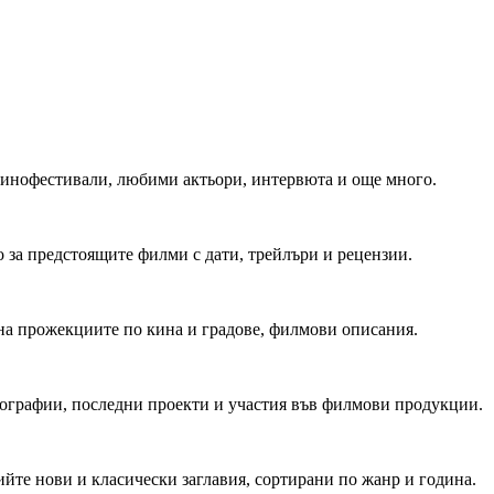
 Кинофестивали, любими актьори, интервюта и още много.
 за предстоящите филми с дати, трейлъри и рецензии.
на прожекциите по кина и градове, филмови описания.
мографии, последни проекти и участия във филмови продукции.
йте нови и класически заглавия, сортирани по жанр и година.