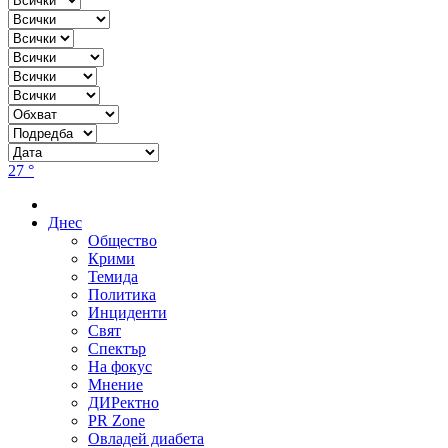
27 °
Днес
Общество
Крими
Темида
Политика
Инциденти
Свят
Спектър
На фокус
Мнение
ДИРектно
PR Zone
Овладей диабета