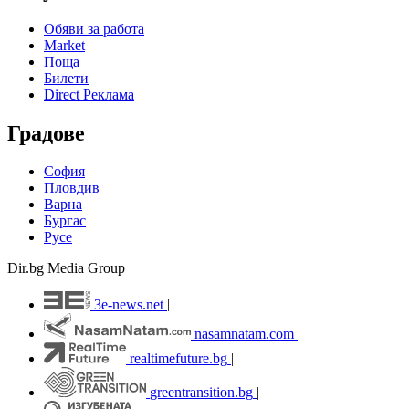
Обяви за работа
Market
Поща
Билети
Direct Реклама
Градове
София
Пловдив
Варна
Бургас
Русе
Dir.bg Media Group
3e-news.net
|
nasamnatam.com
|
realtimefuture.bg
|
greentransition.bg
|