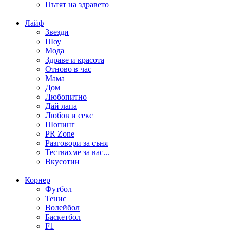
Пътят на здравето
Лайф
Звезди
Шоу
Мода
Здраве и красота
Отново в час
Мама
Дом
Любопитно
Дай лапа
Любов и секс
Шопинг
PR Zone
Разговори за съня
Тествахме за вас...
Вкусотии
Корнер
Футбол
Тенис
Волейбол
Баскетбол
F1