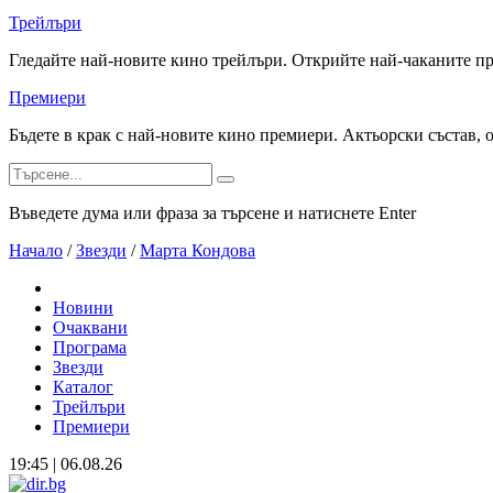
Трейлъри
Гледайте най-новите кино трейлъри. Открийте най-чаканите п
Премиери
Бъдете в крак с най-новите кино премиери. Актьорски състав, 
Въведете дума или фраза за търсене и натиснете Enter
Начало
/
Звезди
/
Марта Кондова
Новини
Очаквани
Програма
Звезди
Каталог
Трейлъри
Премиери
19:45 | 06.08.26