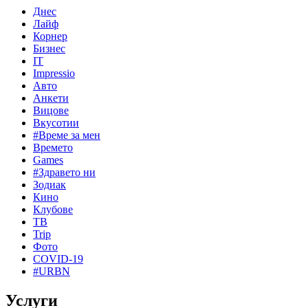
Днес
Лайф
Корнер
Бизнес
IT
Impressio
Авто
Анкети
Вицове
Вкусотии
#Време за мен
Времето
Games
#Здравето ни
Зодиак
Кино
Клубове
ТВ
Trip
Фото
COVID-19
#URBN
Услуги