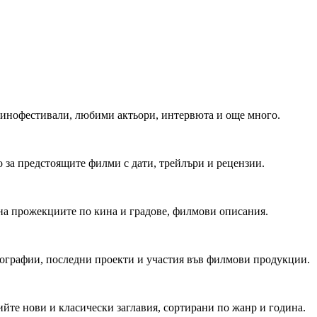
 Кинофестивали, любими актьори, интервюта и още много.
 за предстоящите филми с дати, трейлъри и рецензии.
на прожекциите по кина и градове, филмови описания.
мографии, последни проекти и участия във филмови продукции.
йте нови и класически заглавия, сортирани по жанр и година.