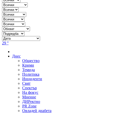
29 °
Днес
Общество
Крими
Темида
Политика
Инциденти
Свят
Спектър
На фокус
Мнение
ДИРектно
PR Zone
Овладей диабета