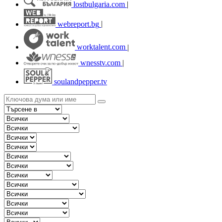
lostbulgaria.com
|
webreport.bg
|
worktalent.com
|
wnesstv.com
|
soulandpepper.tv