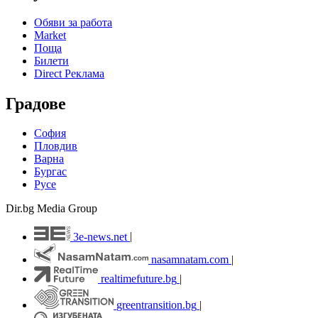
Обяви за работа
Market
Поща
Билети
Direct Реклама
Градове
София
Пловдив
Варна
Бургас
Русе
Dir.bg Media Group
3e-news.net
|
nasamnatam.com
|
realtimefuture.bg
|
greentransition.bg
|