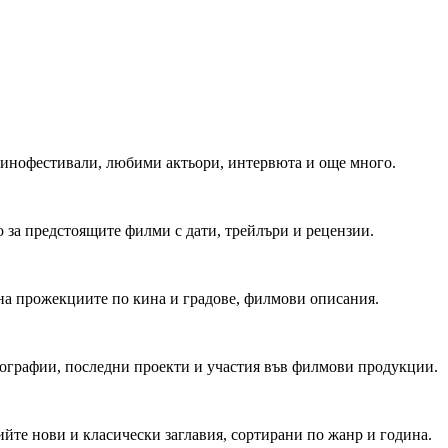
 Кинофестивали, любими актьори, интервюта и още много.
 за предстоящите филми с дати, трейлъри и рецензии.
на прожекциите по кина и градове, филмови описания.
мографии, последни проекти и участия във филмови продукции.
йте нови и класически заглавия, сортирани по жанр и година.