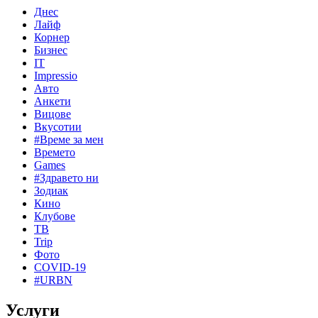
Днес
Лайф
Корнер
Бизнес
IT
Impressio
Авто
Анкети
Вицове
Вкусотии
#Време за мен
Времето
Games
#Здравето ни
Зодиак
Кино
Клубове
ТВ
Trip
Фото
COVID-19
#URBN
Услуги