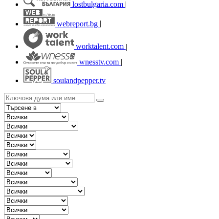
lostbulgaria.com
|
webreport.bg
|
worktalent.com
|
wnesstv.com
|
soulandpepper.tv