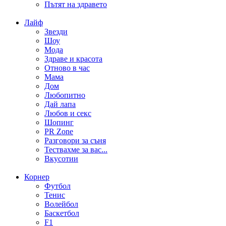
Пътят на здравето
Лайф
Звезди
Шоу
Мода
Здраве и красота
Отново в час
Мама
Дом
Любопитно
Дай лапа
Любов и секс
Шопинг
PR Zone
Разговори за съня
Тествахме за вас...
Вкусотии
Корнер
Футбол
Тенис
Волейбол
Баскетбол
F1