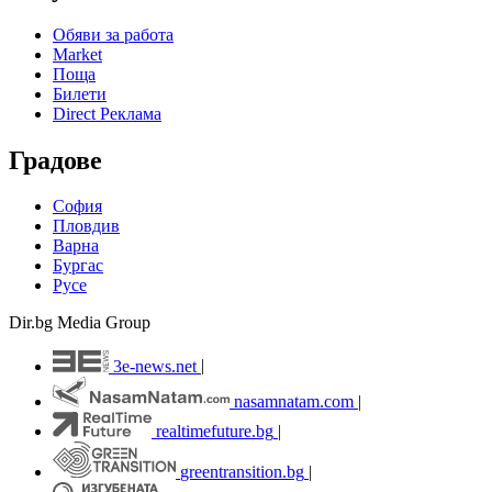
Обяви за работа
Market
Поща
Билети
Direct Реклама
Градове
София
Пловдив
Варна
Бургас
Русе
Dir.bg Media Group
3e-news.net
|
nasamnatam.com
|
realtimefuture.bg
|
greentransition.bg
|