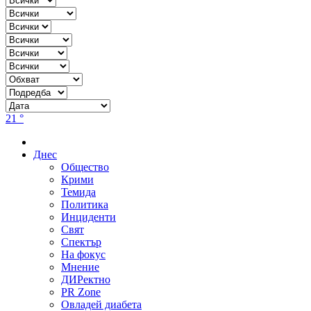
21 °
Днес
Общество
Крими
Темида
Политика
Инциденти
Свят
Спектър
На фокус
Мнение
ДИРектно
PR Zone
Овладей диабета