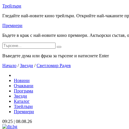
Трейлъри
Гледайте най-новите кино трейлъри. Открийте най-чаканите п
Премиери
Бъдете в крак с най-новите кино премиери. Актьорски състав, 
Въведете дума или фраза за търсене и натиснете Enter
Начало
/
Звезди
/
Светломир Радев
Новини
Очаквани
Програма
Звезди
Каталог
Трейлъри
Премиери
09:25 | 08.08.26