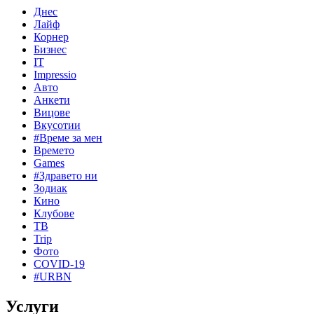
Днес
Лайф
Корнер
Бизнес
IT
Impressio
Авто
Анкети
Вицове
Вкусотии
#Време за мен
Времето
Games
#Здравето ни
Зодиак
Кино
Клубове
ТВ
Trip
Фото
COVID-19
#URBN
Услуги