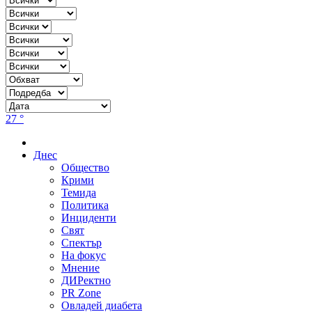
27 °
Днес
Общество
Крими
Темида
Политика
Инциденти
Свят
Спектър
На фокус
Мнение
ДИРектно
PR Zone
Овладей диабета