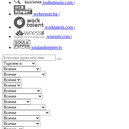
lostbulgaria.com
|
webreport.bg
|
worktalent.com
|
wnesstv.com
|
soulandpepper.tv