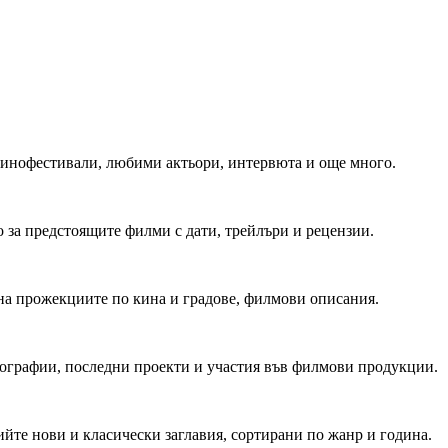
 Кинофестивали, любими актьори, интервюта и още много.
 за предстоящите филми с дати, трейлъри и рецензии.
на прожекциите по кина и градове, филмови описания.
мографии, последни проекти и участия във филмови продукции.
йте нови и класически заглавия, сортирани по жанр и година.