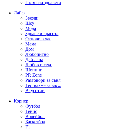
Пътят на здравето
Лайф
Звезди
Шоу
Мода
Здраве и красота
Отново в час
Мама
Дом
Любопитно
Дай лапа
Любов и секс
Шопинг
PR Zone
Разговори за съня
Тествахме за вас...
Вкусотии
Корнер
Футбол
Тенис
Волейбол
Баскетбол
F1