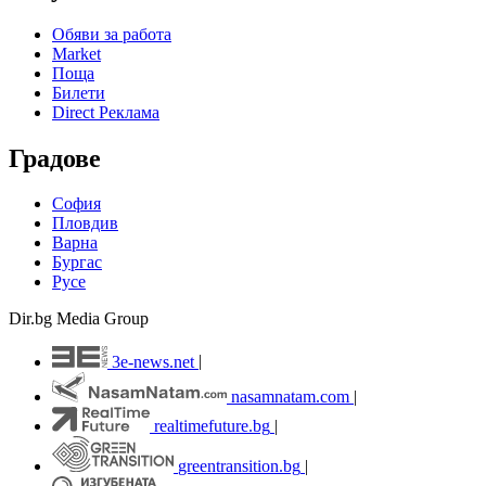
Обяви за работа
Market
Поща
Билети
Direct Реклама
Градове
София
Пловдив
Варна
Бургас
Русе
Dir.bg Media Group
3e-news.net
|
nasamnatam.com
|
realtimefuture.bg
|
greentransition.bg
|