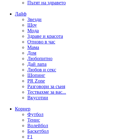
Пътят на здравето
Лайф
Звезди
Шоу
Мода
Здраве и красота
Отново в час
Мама
Дом
Любопитно
Дай лапа
Любов и секс
Шопинг
PR Zone
Разговори за съня
Тествахме за вас...
Вкусотии
Корнер
Футбол
Тенис
Волейбол
Баскетбол
F1