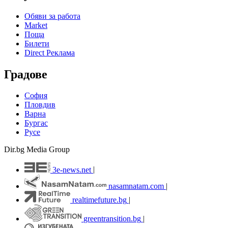
Обяви за работа
Market
Поща
Билети
Direct Реклама
Градове
София
Пловдив
Варна
Бургас
Русе
Dir.bg Media Group
3e-news.net
|
nasamnatam.com
|
realtimefuture.bg
|
greentransition.bg
|