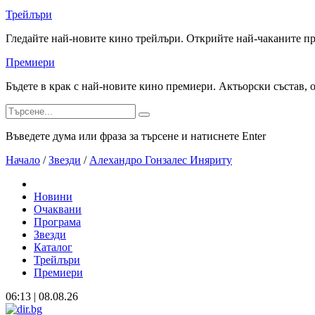
Трейлъри
Гледайте най-новите кино трейлъри. Открийте най-чаканите п
Премиери
Бъдете в крак с най-новите кино премиери. Актьорски състав, 
Въведете дума или фраза за търсене и натиснете Enter
Начало
/
Звезди
/
Алехандро Гонзалес Иняриту
Новини
Очаквани
Програма
Звезди
Каталог
Трейлъри
Премиери
06:13 | 08.08.26