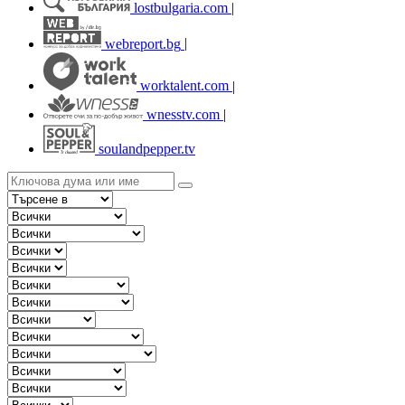
lostbulgaria.com
|
webreport.bg
|
worktalent.com
|
wnesstv.com
|
soulandpepper.tv