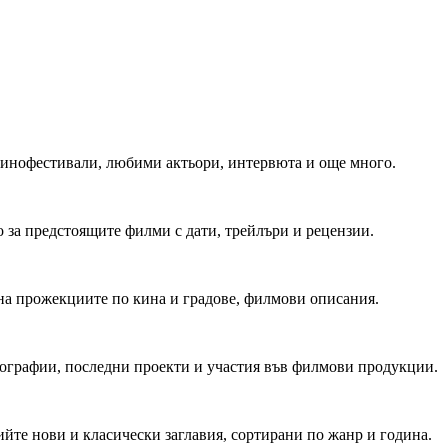
 Кинофестивали, любими актьори, интервюта и още много.
 за предстоящите филми с дати, трейлъри и рецензии.
на прожекциите по кина и градове, филмови описания.
мографии, последни проекти и участия във филмови продукции.
йте нови и класически заглавия, сортирани по жанр и година.