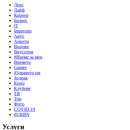
Днес
Лайф
Корнер
Бизнес
IT
Impressio
Авто
Анкети
Вицове
Вкусотии
#Време за мен
Времето
Games
#Здравето ни
Зодиак
Кино
Клубове
ТВ
Trip
Фото
COVID-19
#URBN
Услуги