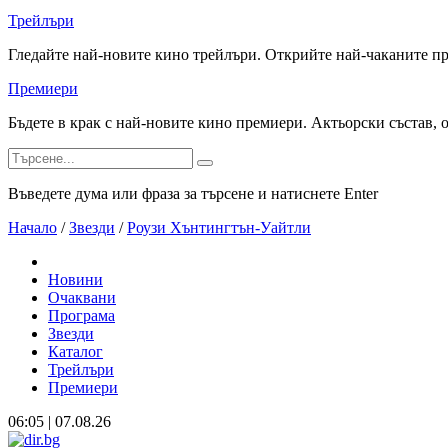
Трейлъри
Гледайте най-новите кино трейлъри. Открийте най-чаканите п
Премиери
Бъдете в крак с най-новите кино премиери. Актьорски състав, 
Въведете дума или фраза за търсене и натиснете Enter
Начало
/
Звезди
/
Роузи Хънтингтън-Уайтли
Новини
Очаквани
Програма
Звезди
Каталог
Трейлъри
Премиери
06:05 | 07.08.26