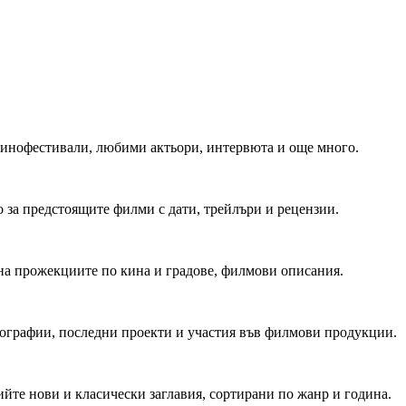
 Кинофестивали, любими актьори, интервюта и още много.
 за предстоящите филми с дати, трейлъри и рецензии.
на прожекциите по кина и градове, филмови описания.
мографии, последни проекти и участия във филмови продукции.
йте нови и класически заглавия, сортирани по жанр и година.