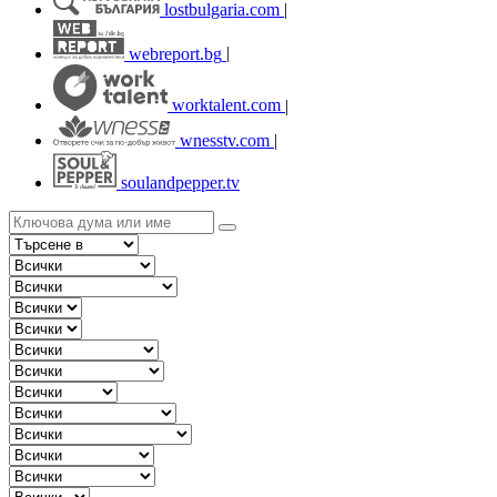
lostbulgaria.com
|
webreport.bg
|
worktalent.com
|
wnesstv.com
|
soulandpepper.tv