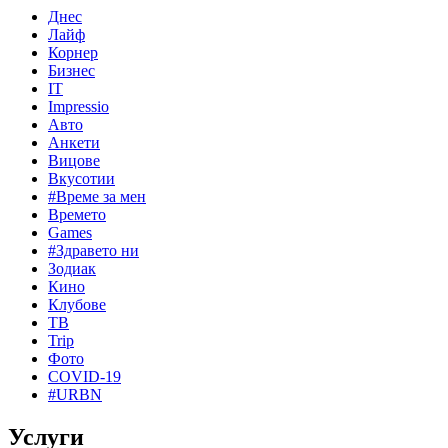
Днес
Лайф
Корнер
Бизнес
IT
Impressio
Авто
Анкети
Вицове
Вкусотии
#Време за мен
Времето
Games
#Здравето ни
Зодиак
Кино
Клубове
ТВ
Trip
Фото
COVID-19
#URBN
Услуги