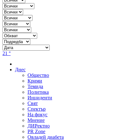
21 °
Днес
Общество
Крими
Темида
Политика
Инциденти
Свят
Спектър
На фокус
Мнение
ДИРектно
PR Zone
Овладей диабета