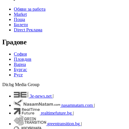
Обяви за работа
Market
Поща
Билети
Direct Реклама
Градове
София
Пловдив
Варна
Бургас
Русе
Dir.bg Media Group
3e-news.net
|
nasamnatam.com
|
realtimefuture.bg
|
greentransition.bg
|