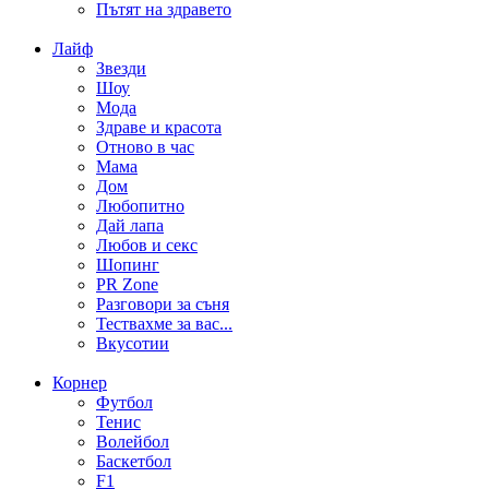
Пътят на здравето
Лайф
Звезди
Шоу
Мода
Здраве и красота
Отново в час
Мама
Дом
Любопитно
Дай лапа
Любов и секс
Шопинг
PR Zone
Разговори за съня
Тествахме за вас...
Вкусотии
Корнер
Футбол
Тенис
Волейбол
Баскетбол
F1