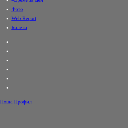
#Време за мен
Дай лапа
Днес
Фото
Любов и секс
Лайф
Корнер
Web Report
Шопинг
Бизнес
Билети
PR Zone
IT
Impressio
Разговори за съня
Авто
Анкети
Тествахме за вас...
Вицове
Вкусотии
Вкусотии
#Време за мен
Времето
Games
Корнер
#Здравето ни
Зодиак
Футбол
Кино
Клубове
Тенис
ТВ
Trip
Волейбол
Поща
Профил
Фото
Баскетбол
COVID-19
#URBN
F1
Услуги