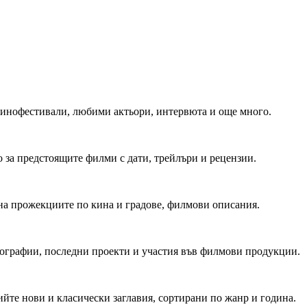
 Кинофестивали, любими актьори, интервюта и още много.
 за предстоящите филми с дати, трейлъри и рецензии.
на прожекциите по кина и градове, филмови описания.
мографии, последни проекти и участия във филмови продукции.
йте нови и класически заглавия, сортирани по жанр и година.