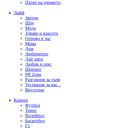
Пътят на здравето
Лайф
Звезди
Шоу
Мода
Здраве и красота
Отново в час
Мама
Дом
Любопитно
Дай лапа
Любов и секс
Шопинг
PR Zone
Разговори за съня
Тествахме за вас...
Вкусотии
Корнер
Футбол
Тенис
Волейбол
Баскетбол
F1