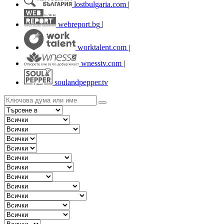
lostbulgaria.com
|
webreport.bg
|
worktalent.com
|
wnesstv.com
|
soulandpepper.tv