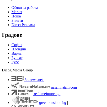
Обяви за работа
Market
Поща
Билети
Direct Реклама
Градове
София
Пловдив
Варна
Бургас
Русе
Dir.bg Media Group
3e-news.net
|
nasamnatam.com
|
realtimefuture.bg
|
greentransition.bg
|