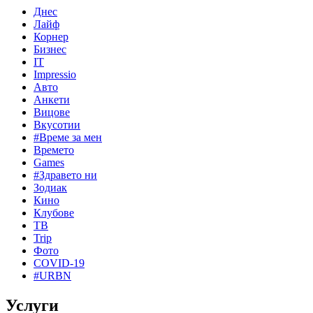
Днес
Лайф
Корнер
Бизнес
IT
Impressio
Авто
Анкети
Вицове
Вкусотии
#Време за мен
Времето
Games
#Здравето ни
Зодиак
Кино
Клубове
ТВ
Trip
Фото
COVID-19
#URBN
Услуги