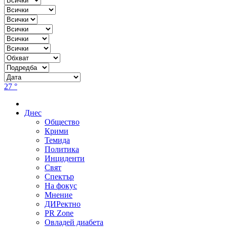
27 °
Днес
Общество
Крими
Темида
Политика
Инциденти
Свят
Спектър
На фокус
Мнение
ДИРектно
PR Zone
Овладей диабета