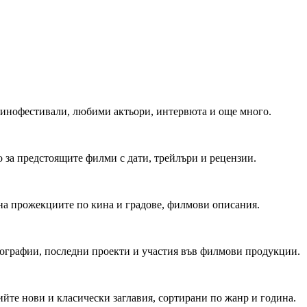
 Кинофестивали, любими актьори, интервюта и още много.
 за предстоящите филми с дати, трейлъри и рецензии.
на прожекциите по кина и градове, филмови описания.
мографии, последни проекти и участия във филмови продукции.
йте нови и класически заглавия, сортирани по жанр и година.