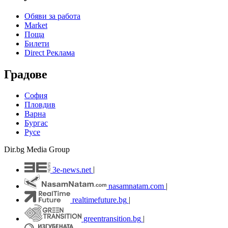
Обяви за работа
Market
Поща
Билети
Direct Реклама
Градове
София
Пловдив
Варна
Бургас
Русе
Dir.bg Media Group
3e-news.net
|
nasamnatam.com
|
realtimefuture.bg
|
greentransition.bg
|