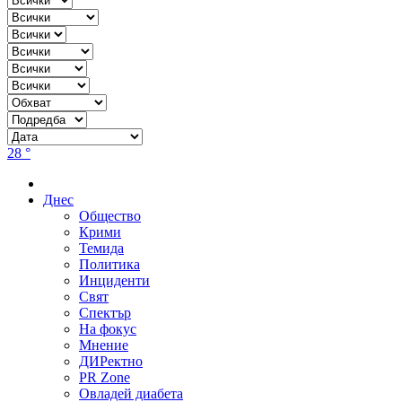
28 °
Днес
Общество
Крими
Темида
Политика
Инциденти
Свят
Спектър
На фокус
Мнение
ДИРектно
PR Zone
Овладей диабета