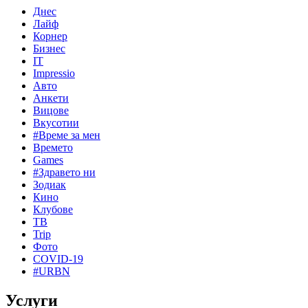
Днес
Лайф
Корнер
Бизнес
IT
Impressio
Авто
Анкети
Вицове
Вкусотии
#Време за мен
Времето
Games
#Здравето ни
Зодиак
Кино
Клубове
ТВ
Trip
Фото
COVID-19
#URBN
Услуги