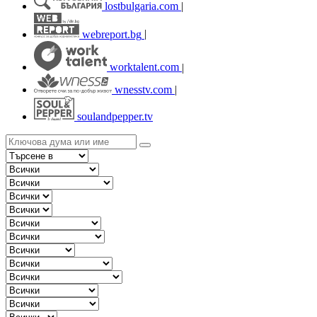
lostbulgaria.com
|
webreport.bg
|
worktalent.com
|
wnesstv.com
|
soulandpepper.tv