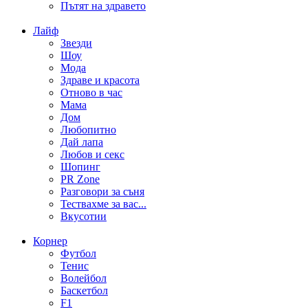
Пътят на здравето
Лайф
Звезди
Шоу
Мода
Здраве и красота
Отново в час
Мама
Дом
Любопитно
Дай лапа
Любов и секс
Шопинг
PR Zone
Разговори за съня
Тествахме за вас...
Вкусотии
Корнер
Футбол
Тенис
Волейбол
Баскетбол
F1