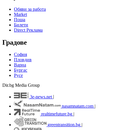
Обяви за работа
Market
Поща
Билети
Direct Реклама
Градове
София
Пловдив
Варна
Бургас
Русе
Dir.bg Media Group
3e-news.net
|
nasamnatam.com
|
realtimefuture.bg
|
greentransition.bg
|