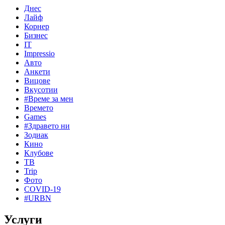
Днес
Лайф
Корнер
Бизнес
IT
Impressio
Авто
Анкети
Вицове
Вкусотии
#Време за мен
Времето
Games
#Здравето ни
Зодиак
Кино
Клубове
ТВ
Trip
Фото
COVID-19
#URBN
Услуги