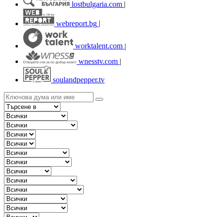
lostbulgaria.com
|
webreport.bg
|
worktalent.com
|
wnesstv.com
|
soulandpepper.tv