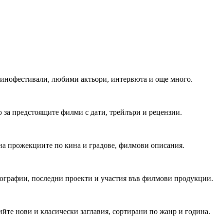
 Кинофестивали, любими актьори, интервюта и още много.
 за предстоящите филми с дати, трейлъри и рецензии.
на прожекциите по кина и градове, филмови описания.
мографии, последни проекти и участия във филмови продукции.
йте нови и класически заглавия, сортирани по жанр и година.