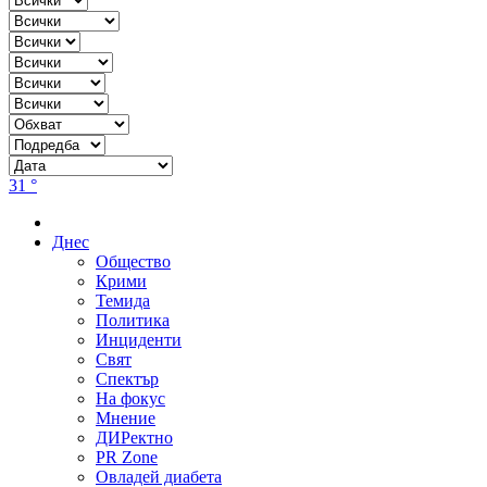
31 °
Днес
Общество
Крими
Темида
Политика
Инциденти
Свят
Спектър
На фокус
Мнение
ДИРектно
PR Zone
Овладей диабета