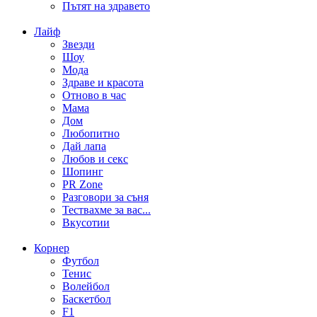
Пътят на здравето
Лайф
Звезди
Шоу
Мода
Здраве и красота
Отново в час
Мама
Дом
Любопитно
Дай лапа
Любов и секс
Шопинг
PR Zone
Разговори за съня
Тествахме за вас...
Вкусотии
Корнер
Футбол
Тенис
Волейбол
Баскетбол
F1