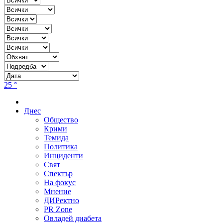
25 °
Днес
Общество
Крими
Темида
Политика
Инциденти
Свят
Спектър
На фокус
Мнение
ДИРектно
PR Zone
Овладей диабета