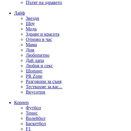
Пътят на здравето
Лайф
Звезди
Шоу
Мода
Здраве и красота
Отново в час
Мама
Дом
Любопитно
Дай лапа
Любов и секс
Шопинг
PR Zone
Разговори за съня
Тествахме за вас...
Вкусотии
Корнер
Футбол
Тенис
Волейбол
Баскетбол
F1