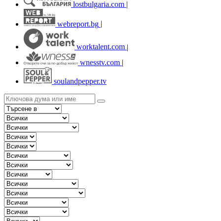
lostbulgaria.com
|
webreport.bg
|
worktalent.com
|
wnesstv.com
|
soulandpepper.tv