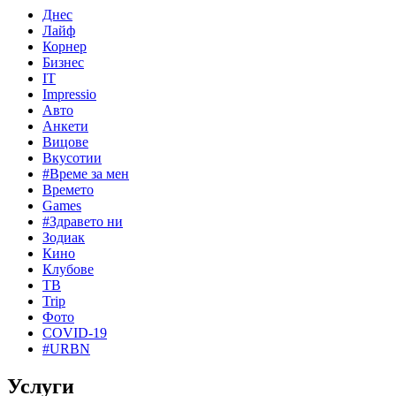
Днес
Лайф
Корнер
Бизнес
IT
Impressio
Авто
Анкети
Вицове
Вкусотии
#Време за мен
Времето
Games
#Здравето ни
Зодиак
Кино
Клубове
ТВ
Trip
Фото
COVID-19
#URBN
Услуги