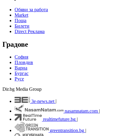
Обяви за работа
Market
Поща
Билети
Direct Реклама
Градове
София
Пловдив
Варна
Бургас
Русе
Dir.bg Media Group
3e-news.net
|
nasamnatam.com
|
realtimefuture.bg
|
greentransition.bg
|