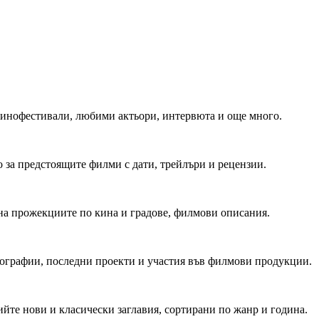
 Кинофестивали, любими актьори, интервюта и още много.
 за предстоящите филми с дати, трейлъри и рецензии.
на прожекциите по кина и градове, филмови описания.
мографии, последни проекти и участия във филмови продукции.
йте нови и класически заглавия, сортирани по жанр и година.