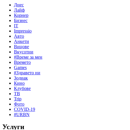
Днес
Лайф
Корнер
Бизнес
IT
Impressio
Авто
Анкети
Вицове
Вкусотии
#Време за мен
Времето
Games
#Здравето ни
Зодиак
Кино
Клубове
ТВ
Trip
Фото
COVID-19
#URBN
Услуги