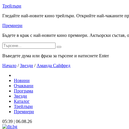
Трейлъри
Гледайте най-новите кино трейлъри. Открийте най-чаканите п
Премиери
Бъдете в крак с най-новите кино премиери. Актьорски състав, 
Въведете дума или фраза за търсене и натиснете Enter
Начало
/
Звезди
/
Аманда Сайфред
Новини
Очаквани
Програма
Звезди
Каталог
Трейлъри
Премиери
05:39 | 06.08.26