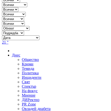
21 °
Днес
Общество
Крими
Темида
Политика
Инциденти
Свят
Спектър
На фокус
Мнение
ДИРектно
PR Zone
Овладей диабета