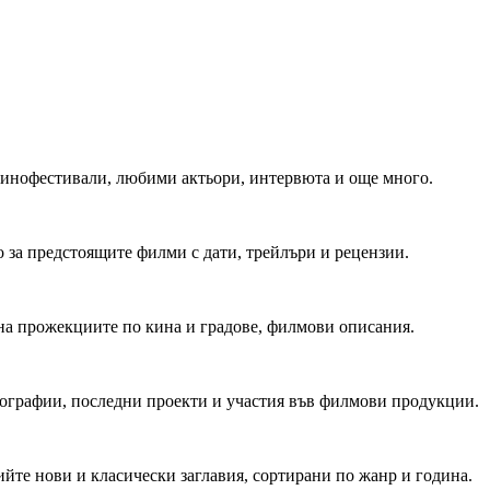
 Кинофестивали, любими актьори, интервюта и още много.
 за предстоящите филми с дати, трейлъри и рецензии.
на прожекциите по кина и градове, филмови описания.
мографии, последни проекти и участия във филмови продукции.
йте нови и класически заглавия, сортирани по жанр и година.