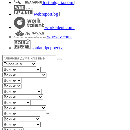
lostbulgaria.com
|
webreport.bg
|
worktalent.com
|
wnesstv.com
|
soulandpepper.tv