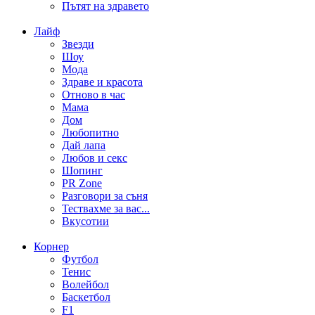
Пътят на здравето
Лайф
Звезди
Шоу
Мода
Здраве и красота
Отново в час
Мама
Дом
Любопитно
Дай лапа
Любов и секс
Шопинг
PR Zone
Разговори за съня
Тествахме за вас...
Вкусотии
Корнер
Футбол
Тенис
Волейбол
Баскетбол
F1