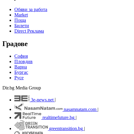
Обяви за работа
Market
Поща
Билети
Direct Реклама
Градове
София
Пловдив
Варна
Бургас
Русе
Dir.bg Media Group
3e-news.net
|
nasamnatam.com
|
realtimefuture.bg
|
greentransition.bg
|