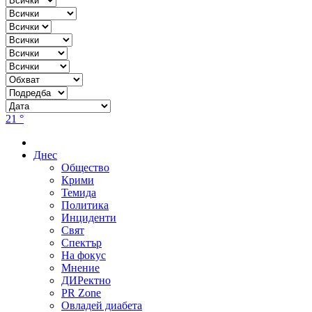
21 °
Днес
Общество
Крими
Темида
Политика
Инциденти
Свят
Спектър
На фокус
Мнение
ДИРектно
PR Zone
Овладей диабета