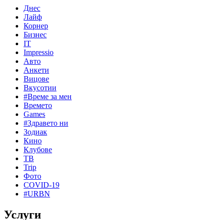
Днес
Лайф
Корнер
Бизнес
IT
Impressio
Авто
Анкети
Вицове
Вкусотии
#Време за мен
Времето
Games
#Здравето ни
Зодиак
Кино
Клубове
ТВ
Trip
Фото
COVID-19
#URBN
Услуги