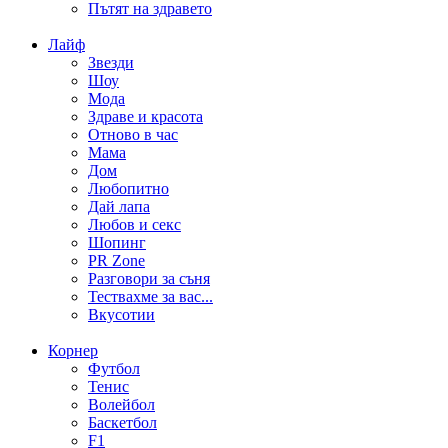
Пътят на здравето
Лайф
Звезди
Шоу
Мода
Здраве и красота
Отново в час
Мама
Дом
Любопитно
Дай лапа
Любов и секс
Шопинг
PR Zone
Разговори за съня
Тествахме за вас...
Вкусотии
Корнер
Футбол
Тенис
Волейбол
Баскетбол
F1