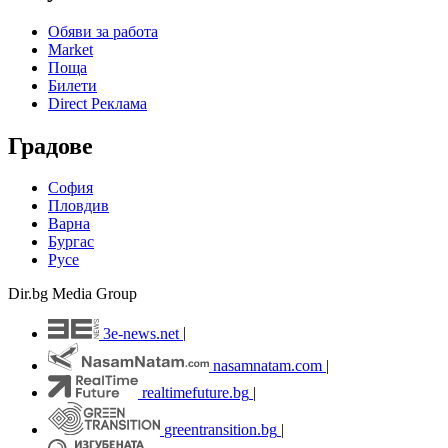
Обяви за работа
Market
Поща
Билети
Direct Реклама
Градове
София
Пловдив
Варна
Бургас
Русе
Dir.bg Media Group
3e-news.net
|
nasamnatam.com
|
realtimefuture.bg
|
greentransition.bg
|