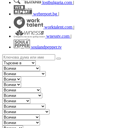
lostbulgaria.com
|
webreport.bg
|
worktalent.com
|
wnesstv.com
|
soulandpepper.tv