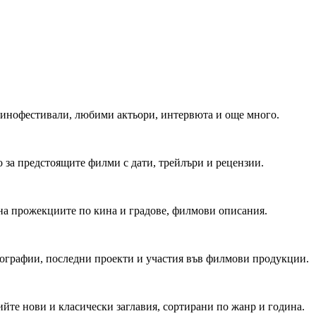
 Кинофестивали, любими актьори, интервюта и още много.
 за предстоящите филми с дати, трейлъри и рецензии.
на прожекциите по кина и градове, филмови описания.
мографии, последни проекти и участия във филмови продукции.
йте нови и класически заглавия, сортирани по жанр и година.