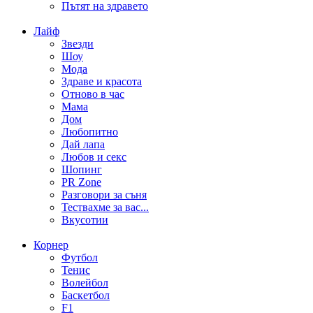
Пътят на здравето
Лайф
Звезди
Шоу
Мода
Здраве и красота
Отново в час
Мама
Дом
Любопитно
Дай лапа
Любов и секс
Шопинг
PR Zone
Разговори за съня
Тествахме за вас...
Вкусотии
Корнер
Футбол
Тенис
Волейбол
Баскетбол
F1