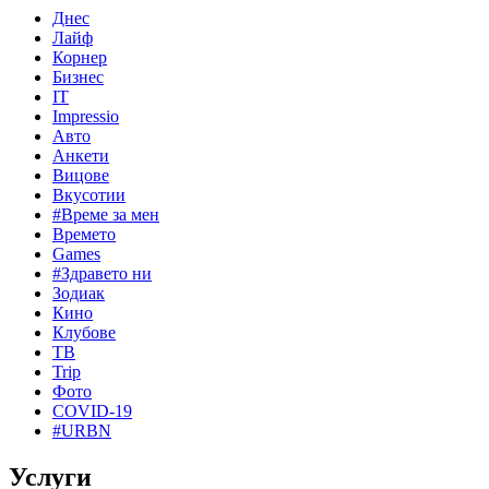
Днес
Лайф
Корнер
Бизнес
IT
Impressio
Авто
Анкети
Вицове
Вкусотии
#Време за мен
Времето
Games
#Здравето ни
Зодиак
Кино
Клубове
ТВ
Trip
Фото
COVID-19
#URBN
Услуги