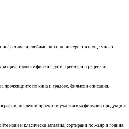
 Кинофестивали, любими актьори, интервюта и още много.
 за предстоящите филми с дати, трейлъри и рецензии.
на прожекциите по кина и градове, филмови описания.
мографии, последни проекти и участия във филмови продукции.
йте нови и класически заглавия, сортирани по жанр и година.