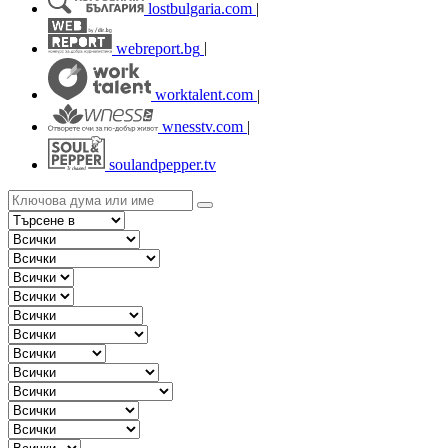
lostbulgaria.com
|
webreport.bg
|
worktalent.com
|
wnesstv.com
|
soulandpepper.tv