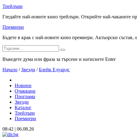
Трейлъри
Гледайте най-новите кино трейлъри. Открийте най-чаканите п
Премиери
Бъдете в крак с най-новите кино премиери. Актьорски състав, 
Въведете дума или фраза за търсене и натиснете Enter
Начало
/
Звезди
/
Блейк Едуардс
Новини
Очаквани
Програма
Звезди
Каталог
Трейлъри
Премиери
08:42 | 06.08.26