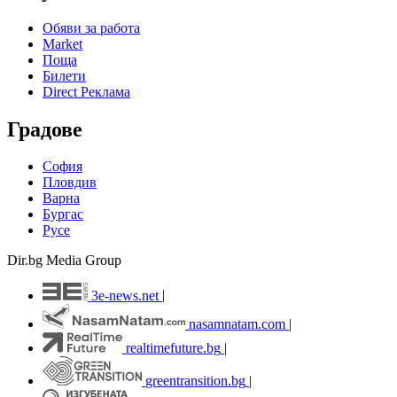
Обяви за работа
Market
Поща
Билети
Direct Реклама
Градове
София
Пловдив
Варна
Бургас
Русе
Dir.bg Media Group
3e-news.net
|
nasamnatam.com
|
realtimefuture.bg
|
greentransition.bg
|