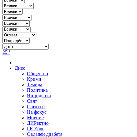
25 °
Днес
Общество
Крими
Темида
Политика
Инциденти
Свят
Спектър
На фокус
Мнение
ДИРектно
PR Zone
Овладей диабета