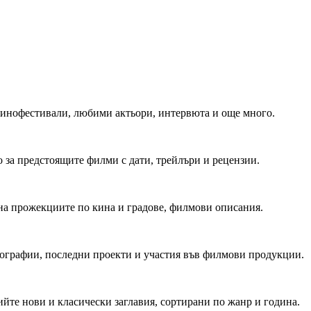
 Кинофестивали, любими актьори, интервюта и още много.
 за предстоящите филми с дати, трейлъри и рецензии.
на прожекциите по кина и градове, филмови описания.
мографии, последни проекти и участия във филмови продукции.
йте нови и класически заглавия, сортирани по жанр и година.