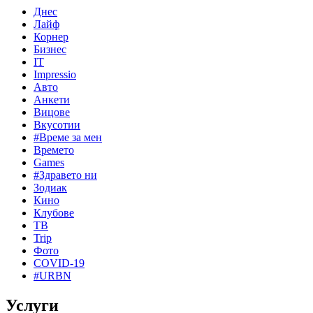
Днес
Лайф
Корнер
Бизнес
IT
Impressio
Авто
Анкети
Вицове
Вкусотии
#Време за мен
Времето
Games
#Здравето ни
Зодиак
Кино
Клубове
ТВ
Trip
Фото
COVID-19
#URBN
Услуги