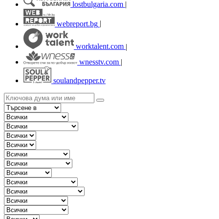
lostbulgaria.com
|
webreport.bg
|
worktalent.com
|
wnesstv.com
|
soulandpepper.tv