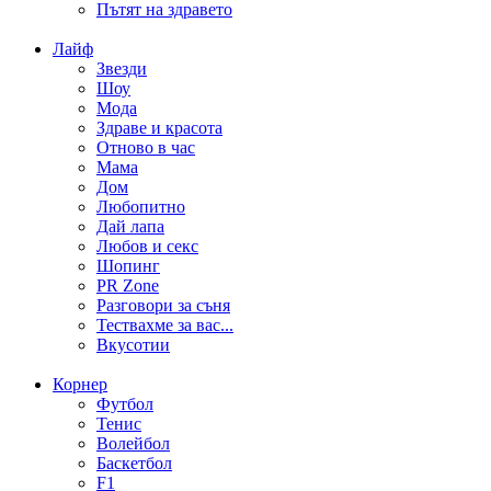
Пътят на здравето
Лайф
Звезди
Шоу
Мода
Здраве и красота
Отново в час
Мама
Дом
Любопитно
Дай лапа
Любов и секс
Шопинг
PR Zone
Разговори за съня
Тествахме за вас...
Вкусотии
Корнер
Футбол
Тенис
Волейбол
Баскетбол
F1