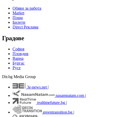
Обяви за работа
Market
Поща
Билети
Direct Реклама
Градове
София
Пловдив
Варна
Бургас
Русе
Dir.bg Media Group
3e-news.net
|
nasamnatam.com
|
realtimefuture.bg
|
greentransition.bg
|