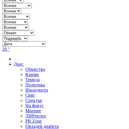
20 °
Днес
Общество
Крими
Темида
Политика
Инциденти
Свят
Спектър
На фокус
Мнение
ДИРектно
PR Zone
Овладей диабета