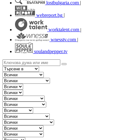
lostbulgaria.com
|
webreport.bg
|
worktalent.com
|
wnesstv.com
|
soulandpepper.tv