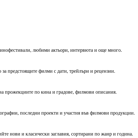
 Кинофестивали, любими актьори, интервюта и още много.
 за предстоящите филми с дати, трейлъри и рецензии.
на прожекциите по кина и градове, филмови описания.
мографии, последни проекти и участия във филмови продукции.
йте нови и класически заглавия, сортирани по жанр и година.