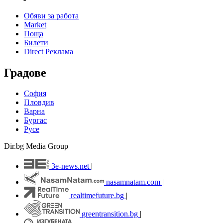
Обяви за работа
Market
Поща
Билети
Direct Реклама
Градове
София
Пловдив
Варна
Бургас
Русе
Dir.bg Media Group
3e-news.net
|
nasamnatam.com
|
realtimefuture.bg
|
greentransition.bg
|