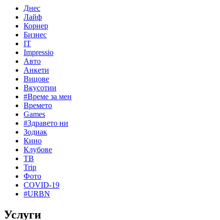
Днес
Лайф
Корнер
Бизнес
IT
Impressio
Авто
Анкети
Вицове
Вкусотии
#Време за мен
Времето
Games
#Здравето ни
Зодиак
Кино
Клубове
ТВ
Trip
Фото
COVID-19
#URBN
Услуги