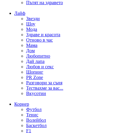
Пътят на здравето
Лайф
Звезди
Шоу
Мода
Здраве и красота
Отново в час
Мама
Дом
Любопитно
Дай лапа
Любов и секс
Шопинг
PR Zone
Разговори за съня
Тествахме за вас...
Вкусотии
Корнер
Футбол
Тенис
Волейбол
Баскетбол
F1