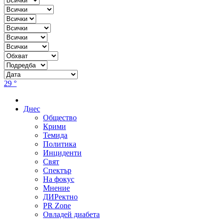
29 °
Днес
Общество
Крими
Темида
Политика
Инциденти
Свят
Спектър
На фокус
Мнение
ДИРектно
PR Zone
Овладей диабета