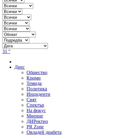
31 °
Днес
Общество
Крими
Темида
Политика
Инциденти
Свят
Спектър
На фокус
Мнение
ДИРектно
PR Zone
Овладей диабета