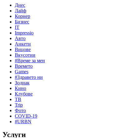
Днес
Лайф
Корнер
Бизнес
IT
Impressio
Авто
Анкети
Вицове
Вкусотии
#Време за мен
Времето
Games
#Здравето ни
Зодиак
Кино
Клубове
ТВ
Trip
Фото
COVID-19
#URBN
Услуги