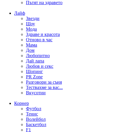
Пътят на здравето
Лайф
Звезди
Шоу
Мода
Здраве и красота
Отново в час
Мама
Дом
Любопитно
Дай лапа
Любов и секс
Шопинг
PR Zone
Разговори за съня
Тествахме за вас...
Вкусотии
Корнер
Футбол
Тенис
Волейбол
Баскетбол
F1