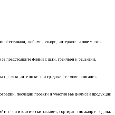
 Кинофестивали, любими актьори, интервюта и още много.
 за предстоящите филми с дати, трейлъри и рецензии.
на прожекциите по кина и градове, филмови описания.
мографии, последни проекти и участия във филмови продукции.
йте нови и класически заглавия, сортирани по жанр и година.