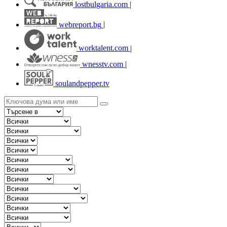
lostbulgaria.com
|
webreport.bg
|
worktalent.com
|
wnesstv.com
|
soulandpepper.tv