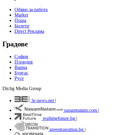
Обяви за работа
Market
Поща
Билети
Direct Реклама
Градове
София
Пловдив
Варна
Бургас
Русе
Dir.bg Media Group
3e-news.net
|
nasamnatam.com
|
realtimefuture.bg
|
greentransition.bg
|