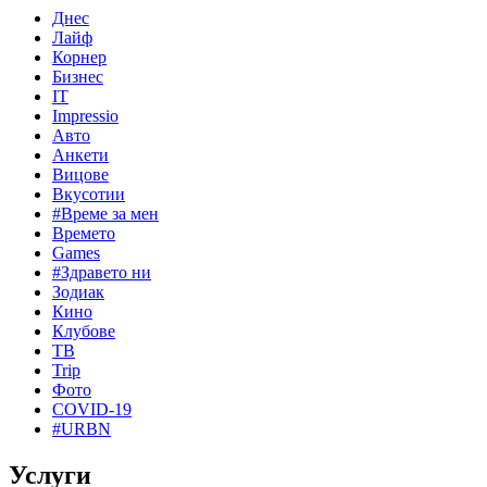
Днес
Лайф
Корнер
Бизнес
IT
Impressio
Авто
Анкети
Вицове
Вкусотии
#Време за мен
Времето
Games
#Здравето ни
Зодиак
Кино
Клубове
ТВ
Trip
Фото
COVID-19
#URBN
Услуги