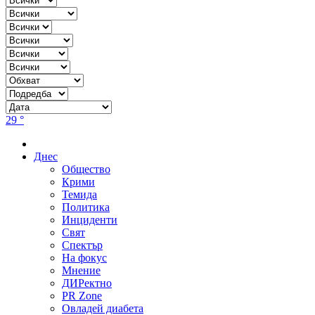
29 °
Днес
Общество
Крими
Темида
Политика
Инциденти
Свят
Спектър
На фокус
Мнение
ДИРектно
PR Zone
Овладей диабета