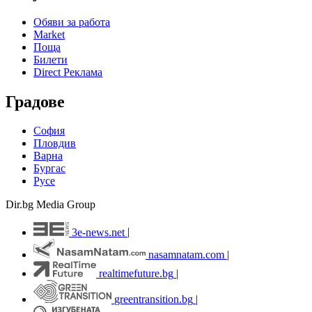
Обяви за работа
Market
Поща
Билети
Direct Реклама
Градове
София
Пловдив
Варна
Бургас
Русе
Dir.bg Media Group
3e-news.net
|
nasamnatam.com
|
realtimefuture.bg
|
greentransition.bg
|