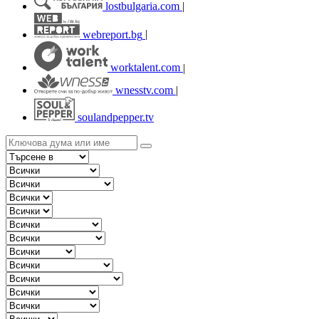
lostbulgaria.com
|
webreport.bg
|
worktalent.com
|
wnesstv.com
|
soulandpepper.tv