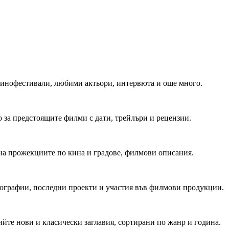
 Кинофестивали, любими актьори, интервюта и още много.
 за предстоящите филми с дати, трейлъри и рецензии.
на прожекциите по кина и градове, филмови описания.
мографии, последни проекти и участия във филмови продукции.
йте нови и класически заглавия, сортирани по жанр и година.