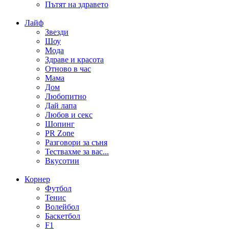
Пътят на здравето
Лайф
Звезди
Шоу
Мода
Здраве и красота
Отново в час
Мама
Дом
Любопитно
Дай лапа
Любов и секс
Шопинг
PR Zone
Разговори за съня
Тествахме за вас...
Вкусотии
Корнер
Футбол
Тенис
Волейбол
Баскетбол
F1