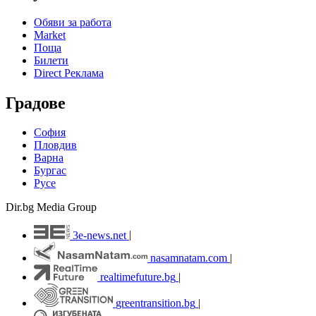
Обяви за работа
Market
Поща
Билети
Direct Реклама
Градове
София
Пловдив
Варна
Бургас
Русе
Dir.bg Media Group
3e-news.net
|
nasamnatam.com
|
realtimefuture.bg
|
greentransition.bg
|