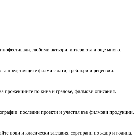
 Кинофестивали, любими актьори, интервюта и още много.
 за предстоящите филми с дати, трейлъри и рецензии.
на прожекциите по кина и градове, филмови описания.
мографии, последни проекти и участия във филмови продукции.
йте нови и класически заглавия, сортирани по жанр и година.