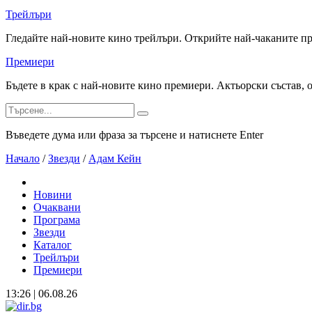
Трейлъри
Гледайте най-новите кино трейлъри. Открийте най-чаканите п
Премиери
Бъдете в крак с най-новите кино премиери. Актьорски състав, 
Въведете дума или фраза за търсене и натиснете Enter
Начало
/
Звезди
/
Адам Кейн
Новини
Очаквани
Програма
Звезди
Каталог
Трейлъри
Премиери
13:26 | 06.08.26