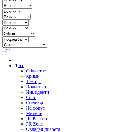
32 °
Днес
Общество
Крими
Темида
Политика
Инциденти
Свят
Спектър
На фокус
Мнение
ДИРектно
PR Zone
Овладей диабета