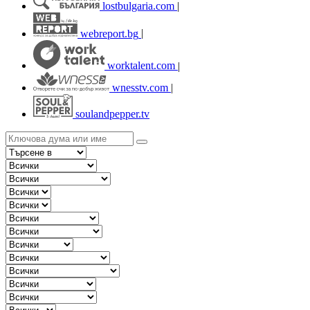
lostbulgaria.com
|
webreport.bg
|
worktalent.com
|
wnesstv.com
|
soulandpepper.tv