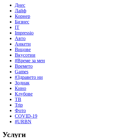
Днес
Лайф
Корнер
Бизнес
IT
Impressio
Авто
Анкети
Вицове
Вкусотии
#Време за мен
Времето
Games
#Здравето ни
Зодиак
Кино
Клубове
ТВ
Trip
Фото
COVID-19
#URBN
Услуги