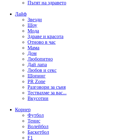
Пътят на здравето
Лайф
Звезди
Шоу
Мода
Здраве и красота
Отново в час
Мама
Дом
Любопитно
Дай лапа
Любов и секс
Шопинг
PR Zone
Разговори за съня
Тествахме за вас...
Вкусотии
Корнер
Футбол
Тенис
Волейбол
Баскетбол
F1