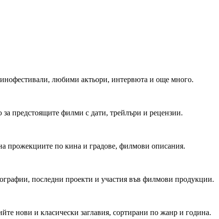
 Кинофестивали, любими актьори, интервюта и още много.
 за предстоящите филми с дати, трейлъри и рецензии.
на прожекциите по кина и градове, филмови описания.
мографии, последни проекти и участия във филмови продукции.
йте нови и класически заглавия, сортирани по жанр и година.