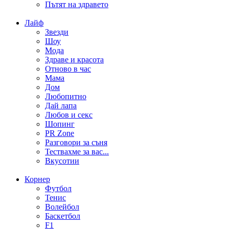
Пътят на здравето
Лайф
Звезди
Шоу
Мода
Здраве и красота
Отново в час
Мама
Дом
Любопитно
Дай лапа
Любов и секс
Шопинг
PR Zone
Разговори за съня
Тествахме за вас...
Вкусотии
Корнер
Футбол
Тенис
Волейбол
Баскетбол
F1