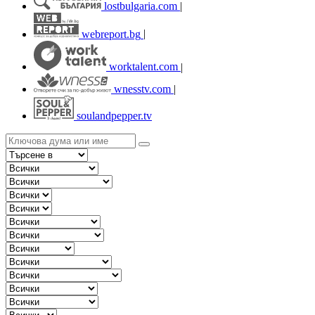
lostbulgaria.com
|
webreport.bg
|
worktalent.com
|
wnesstv.com
|
soulandpepper.tv