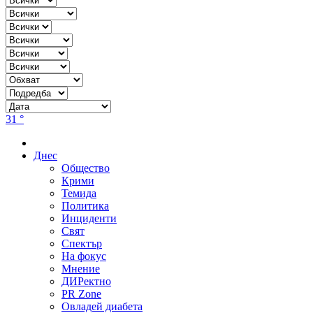
31 °
Днес
Общество
Крими
Темида
Политика
Инциденти
Свят
Спектър
На фокус
Мнение
ДИРектно
PR Zone
Овладей диабета