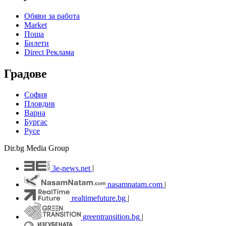
Обяви за работа
Market
Поща
Билети
Direct Реклама
Градове
София
Пловдив
Варна
Бургас
Русе
Dir.bg Media Group
3e-news.net
|
nasamnatam.com
|
realtimefuture.bg
|
greentransition.bg
|