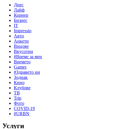
Днес
Лайф
Корнер
Бизнес
IT
Impressio
Авто
Анкети
Вицове
Вкусотии
#Време за мен
Времето
Games
#Здравето ни
Зодиак
Кино
Клубове
ТВ
Trip
Фото
COVID-19
#URBN
Услуги