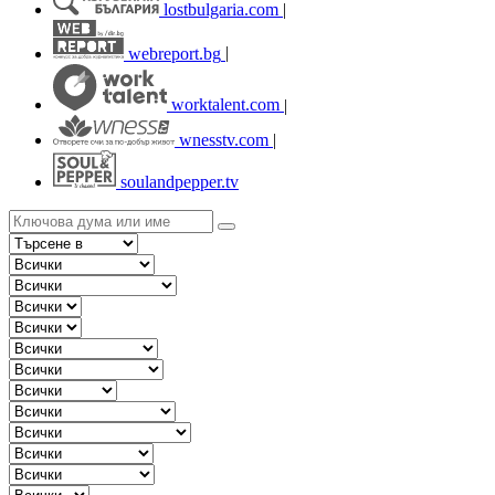
lostbulgaria.com
|
webreport.bg
|
worktalent.com
|
wnesstv.com
|
soulandpepper.tv