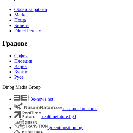
Обяви за работа
Market
Поща
Билети
Direct Реклама
Градове
София
Пловдив
Варна
Бургас
Русе
Dir.bg Media Group
3e-news.net
|
nasamnatam.com
|
realtimefuture.bg
|
greentransition.bg
|