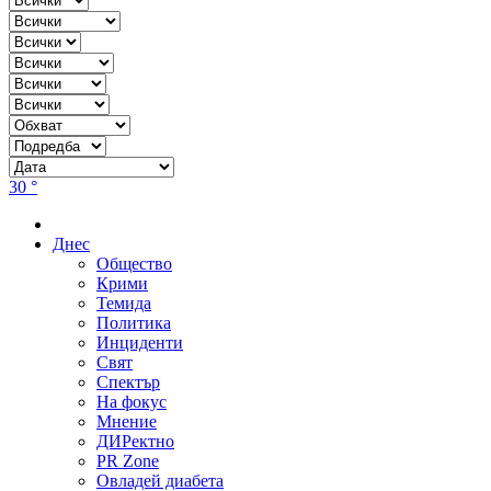
30 °
Днес
Общество
Крими
Темида
Политика
Инциденти
Свят
Спектър
На фокус
Мнение
ДИРектно
PR Zone
Овладей диабета