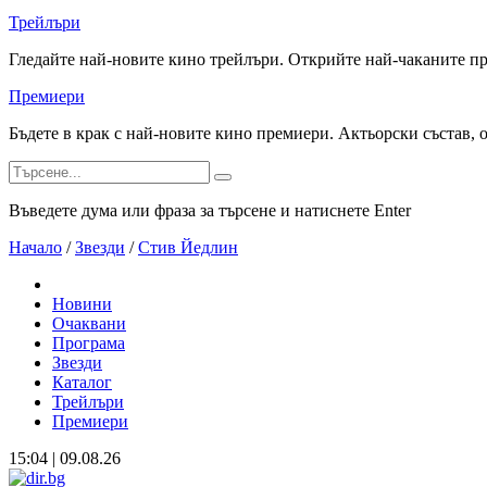
Трейлъри
Гледайте най-новите кино трейлъри. Открийте най-чаканите п
Премиери
Бъдете в крак с най-новите кино премиери. Актьорски състав, 
Въведете дума или фраза за търсене и натиснете Enter
Начало
/
Звезди
/
Стив Йедлин
Новини
Очаквани
Програма
Звезди
Каталог
Трейлъри
Премиери
15:04 | 09.08.26