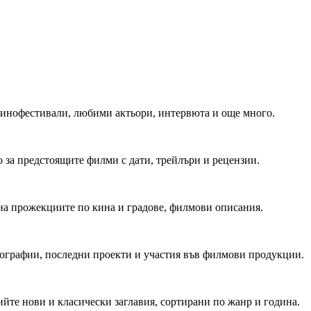
 Кинофестивали, любими актьори, интервюта и още много.
 за предстоящите филми с дати, трейлъри и рецензии.
на прожекциите по кина и градове, филмови описания.
мографии, последни проекти и участия във филмови продукции.
йте нови и класически заглавия, сортирани по жанр и година.