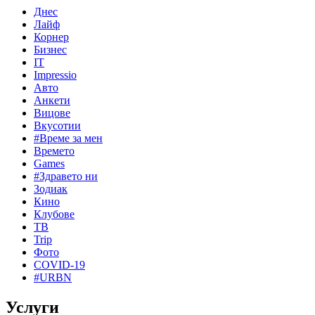
Днес
Лайф
Корнер
Бизнес
IT
Impressio
Авто
Анкети
Вицове
Вкусотии
#Време за мен
Времето
Games
#Здравето ни
Зодиак
Кино
Клубове
ТВ
Trip
Фото
COVID-19
#URBN
Услуги