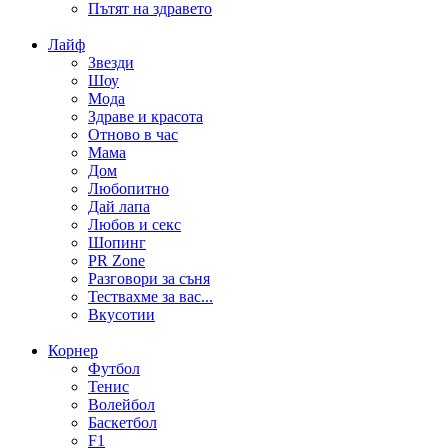
Пътят на здравето
Лайф
Звезди
Шоу
Мода
Здраве и красота
Отново в час
Мама
Дом
Любопитно
Дай лапа
Любов и секс
Шопинг
PR Zone
Разговори за съня
Тествахме за вас...
Вкусотии
Корнер
Футбол
Тенис
Волейбол
Баскетбол
F1