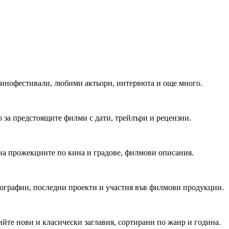
 Кинофестивали, любими актьори, интервюта и още много.
 за предстоящите филми с дати, трейлъри и рецензии.
на прожекциите по кина и градове, филмови описания.
мографии, последни проекти и участия във филмови продукции.
йте нови и класически заглавия, сортирани по жанр и година.