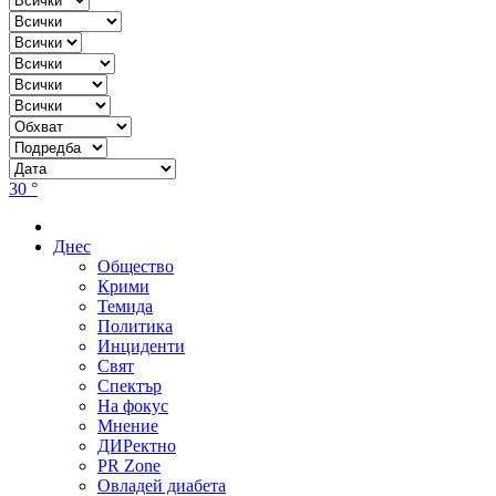
30 °
Днес
Общество
Крими
Темида
Политика
Инциденти
Свят
Спектър
На фокус
Мнение
ДИРектно
PR Zone
Овладей диабета