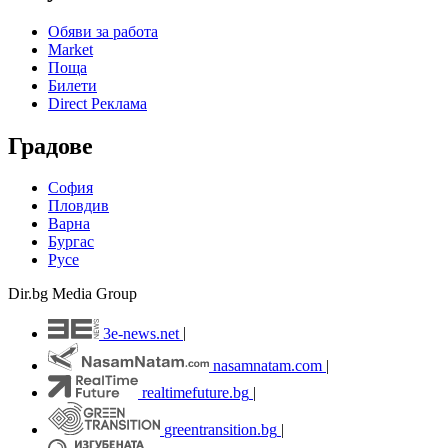
Обяви за работа
Market
Поща
Билети
Direct Реклама
Градове
София
Пловдив
Варна
Бургас
Русе
Dir.bg Media Group
3e-news.net
|
nasamnatam.com
|
realtimefuture.bg
|
greentransition.bg
|