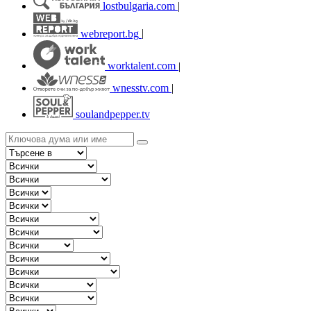
lostbulgaria.com
|
webreport.bg
|
worktalent.com
|
wnesstv.com
|
soulandpepper.tv