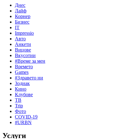
Днес
Лайф
Корнер
Бизнес
IT
Impressio
Авто
Анкети
Вицове
Вкусотии
#Време за мен
Времето
Games
#Здравето ни
Зодиак
Кино
Клубове
ТВ
Trip
Фото
COVID-19
#URBN
Услуги