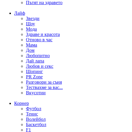
Пътят на здравето
Лайф
Звезди
Шоу
Мода
Здраве и красота
Отново в час
Мама
Дом
Любопитно
Дай лапа
Любов и секс
Шопинг
PR Zone
Разговори за съня
Тествахме за вас...
Вкусотии
Корнер
Футбол
Тенис
Волейбол
Баскетбол
F1