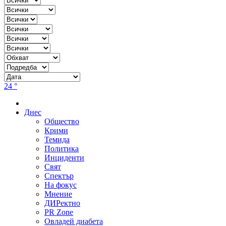
24 °
Днес
Общество
Крими
Темида
Политика
Инциденти
Свят
Спектър
На фокус
Мнение
ДИРектно
PR Zone
Овладей диабета