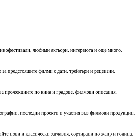
 Кинофестивали, любими актьори, интервюта и още много.
 за предстоящите филми с дати, трейлъри и рецензии.
на прожекциите по кина и градове, филмови описания.
мографии, последни проекти и участия във филмови продукции.
йте нови и класически заглавия, сортирани по жанр и година.