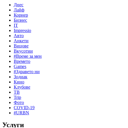
Днес
Лайф
Корнер
Бизнес
IT
Impressio
Авто
Анкети
Вицове
Вкусотии
#Време за мен
Времето
Games
#Здравето ни
Зодиак
Кино
Клубове
ТВ
Trip
Фото
COVID-19
#URBN
Услуги