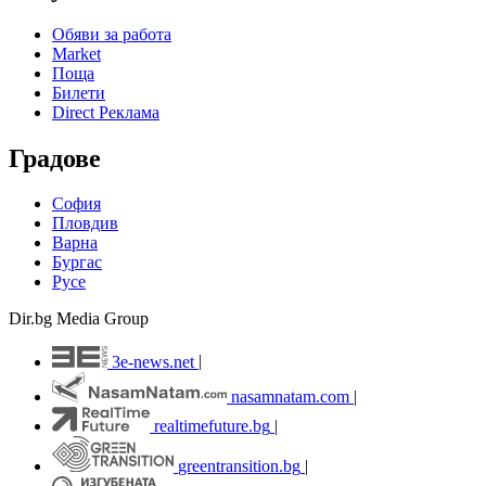
Обяви за работа
Market
Поща
Билети
Direct Реклама
Градове
София
Пловдив
Варна
Бургас
Русе
Dir.bg Media Group
3e-news.net
|
nasamnatam.com
|
realtimefuture.bg
|
greentransition.bg
|