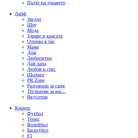
Пътят на здравето
Лайф
Звезди
Шоу
Мода
Здраве и красота
Отново в час
Мама
Дом
Любопитно
Дай лапа
Любов и секс
Шопинг
PR Zone
Разговори за съня
Тествахме за вас...
Вкусотии
Корнер
Футбол
Тенис
Волейбол
Баскетбол
F1