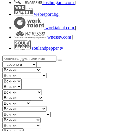
lostbulgaria.com
|
webreport.bg
|
worktalent.com
|
wnesstv.com
|
soulandpepper.tv