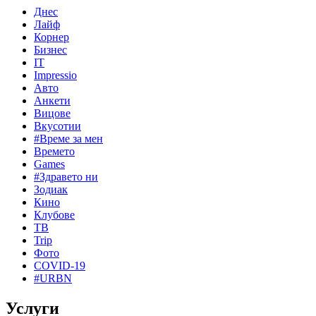
Днес
Лайф
Корнер
Бизнес
IT
Impressio
Авто
Анкети
Вицове
Вкусотии
#Време за мен
Времето
Games
#Здравето ни
Зодиак
Кино
Клубове
ТВ
Trip
Фото
COVID-19
#URBN
Услуги