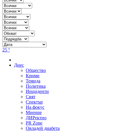
25 °
Днес
Общество
Крими
Темида
Политика
Инциденти
Свят
Спектър
На фокус
Мнение
ДИРектно
PR Zone
Овладей диабета