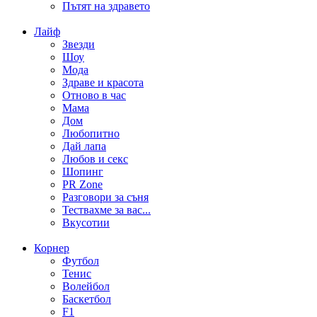
Пътят на здравето
Лайф
Звезди
Шоу
Мода
Здраве и красота
Отново в час
Мама
Дом
Любопитно
Дай лапа
Любов и секс
Шопинг
PR Zone
Разговори за съня
Тествахме за вас...
Вкусотии
Корнер
Футбол
Тенис
Волейбол
Баскетбол
F1