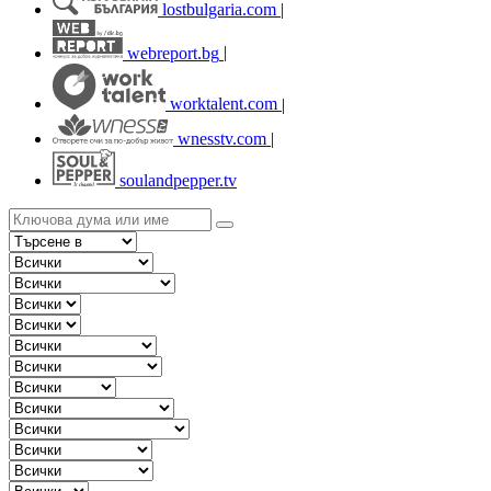
lostbulgaria.com
|
webreport.bg
|
worktalent.com
|
wnesstv.com
|
soulandpepper.tv