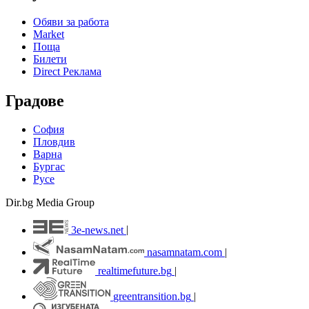
Обяви за работа
Market
Поща
Билети
Direct Реклама
Градове
София
Пловдив
Варна
Бургас
Русе
Dir.bg Media Group
3e-news.net
|
nasamnatam.com
|
realtimefuture.bg
|
greentransition.bg
|