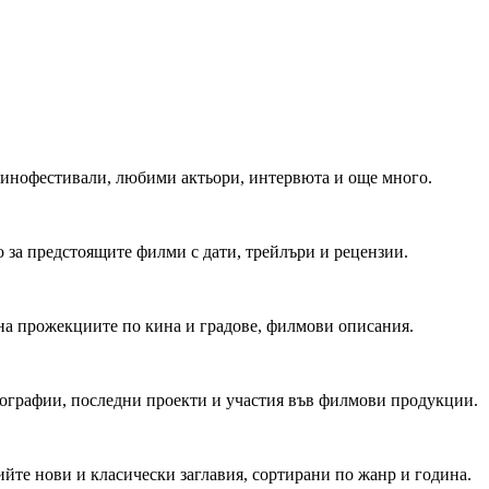
 Кинофестивали, любими актьори, интервюта и още много.
 за предстоящите филми с дати, трейлъри и рецензии.
на прожекциите по кина и градове, филмови описания.
мографии, последни проекти и участия във филмови продукции.
йте нови и класически заглавия, сортирани по жанр и година.