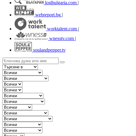
lostbulgaria.com
|
webreport.bg
|
worktalent.com
|
wnesstv.com
|
soulandpepper.tv