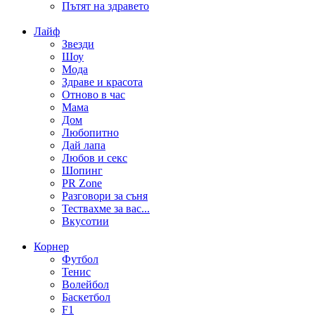
Пътят на здравето
Лайф
Звезди
Шоу
Мода
Здраве и красота
Отново в час
Мама
Дом
Любопитно
Дай лапа
Любов и секс
Шопинг
PR Zone
Разговори за съня
Тествахме за вас...
Вкусотии
Корнер
Футбол
Тенис
Волейбол
Баскетбол
F1