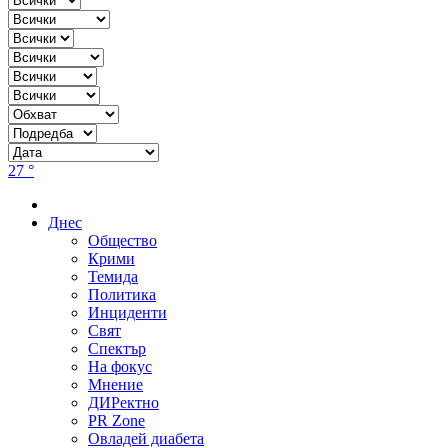
27 °
Днес
Общество
Крими
Темида
Политика
Инциденти
Свят
Спектър
На фокус
Мнение
ДИРектно
PR Zone
Овладей диабета