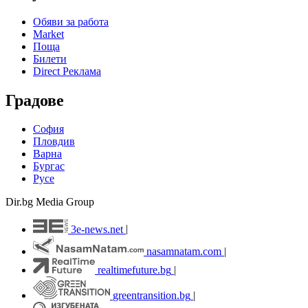
Обяви за работа
Market
Поща
Билети
Direct Реклама
Градове
София
Пловдив
Варна
Бургас
Русе
Dir.bg Media Group
3e-news.net
|
nasamnatam.com
|
realtimefuture.bg
|
greentransition.bg
|