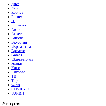
Днес
Лайф
Корнер
Бизнес
IT
Impressio
Авто
Анкети
Вицове
Вкусотии
#Време за мен
Времето
Games
#Здравето ни
Зодиак
Кино
Клубове
ТВ
Trip
Фото
COVID-19
#URBN
Услуги