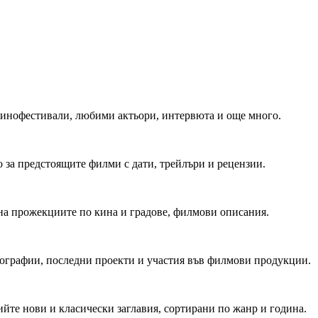
 Кинофестивали, любими актьори, интервюта и още много.
 за предстоящите филми с дати, трейлъри и рецензии.
на прожекциите по кина и градове, филмови описания.
мографии, последни проекти и участия във филмови продукции.
йте нови и класически заглавия, сортирани по жанр и година.