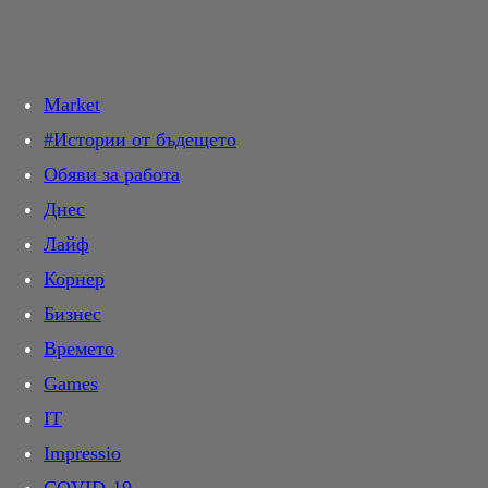
Търси в:
Market
Днес
#Истории от бъдещето
Новини
Обяви за работа
Общество
Прочетете най-новите и актуални новини от света на киното.
Кинофестивали, любими актьори, интервюта и още много.
Днес
Крими
Очаквани
Лайф
Темида
Най-чаканите кино премиери през годината. Разгледайте
Корнер
Политика
всичко за предстоящите филми с дати, трейлъри и рецензии.
Бизнес
Инциденти
Програма
Времето
Свят
Проверете актуалната кино програма и изберете филм. График
Games
Спектър
на прожекциите по кина и градове, филмови описания.
IT
На фокус
Звезди
Impressio
Мнение
Следете всичко за любимите си кино звезди – биографии,
филмографии, последни проекти и участия във филмови