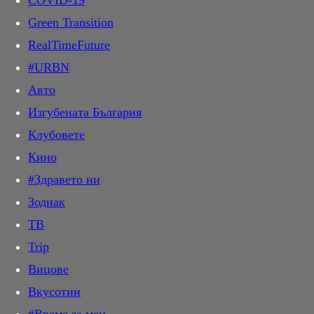
COVID-19
ДИРектно
продукции.
Green Transition
PR Zone
Каталог
RealTimeFuture
Овладей диабета
Разгледайте нашия филмов каталог с подробни описания.
Открийте нови и класически заглавия, сортирани по жанр и
#URBN
Пътят на здравето
година.
Авто
Трейлъри
Лайф
Изгубената България
Гледайте най-новите кино трейлъри. Открийте най-чаканите
Клубовете
Звезди
предстоящи филми и вижте първи впечатления.
Кино
Шоу
Премиери
#Здравето ни
Мода
Бъдете в крак с най-новите кино премиери. Актьорски състав,
очаквана дата и подробно описание.
Зодиак
Здраве и красота
ТВ
Отново в час
Trip
Мама
Въведете дума или фраза за търсене и натиснете Enter
Вицове
Дом
Начало
/
Звезди
/
Вероника Ечеги
Вкусотии
Любопитно
Сайтове