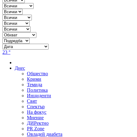
23 °
Днес
Общество
Крими
Темида
Политика
Инциденти
Свят
Спектър
На фокус
Мнение
ДИРектно
PR Zone
Овладей диабета