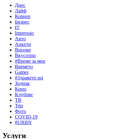
Днес
Лайф
Корнер
Бизнес
IT
Impressio
Авто
Анкети
Вицове
Вкусотии
#Време за мен
Времето
Games
#Здравето ни
Зодиак
Кино
Клубове
ТВ
Trip
Фото
COVID-19
#URBN
Услуги