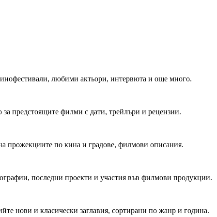
 Кинофестивали, любими актьори, интервюта и още много.
 за предстоящите филми с дати, трейлъри и рецензии.
на прожекциите по кина и градове, филмови описания.
мографии, последни проекти и участия във филмови продукции.
йте нови и класически заглавия, сортирани по жанр и година.