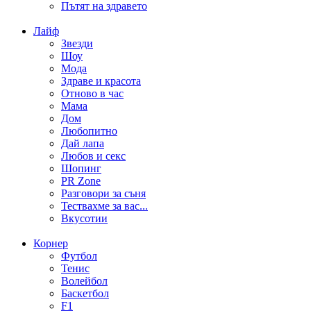
Пътят на здравето
Лайф
Звезди
Шоу
Мода
Здраве и красота
Отново в час
Мама
Дом
Любопитно
Дай лапа
Любов и секс
Шопинг
PR Zone
Разговори за съня
Тествахме за вас...
Вкусотии
Корнер
Футбол
Тенис
Волейбол
Баскетбол
F1