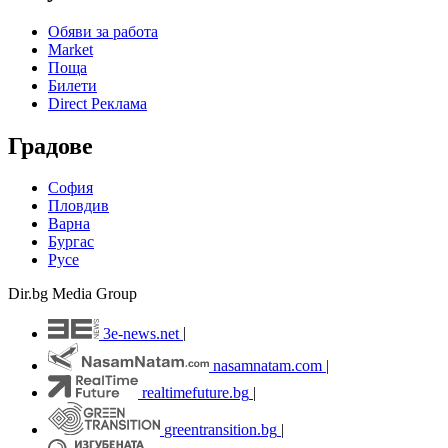
Обяви за работа
Market
Поща
Билети
Direct Реклама
Градове
София
Пловдив
Варна
Бургас
Русе
Dir.bg Media Group
3e-news.net
|
nasamnatam.com
|
realtimefuture.bg
|
greentransition.bg
|