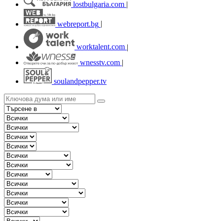
lostbulgaria.com
|
webreport.bg
|
worktalent.com
|
wnesstv.com
|
soulandpepper.tv