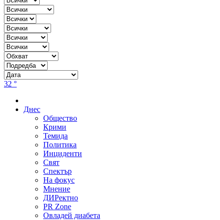
32 °
Днес
Общество
Крими
Темида
Политика
Инциденти
Свят
Спектър
На фокус
Мнение
ДИРектно
PR Zone
Овладей диабета