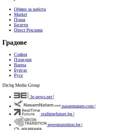
Обяви за работа
Market
Поща
Билети
Direct Реклама
Градове
София
Пловдив
Варна
Бургас
Русе
Dir.bg Media Group
3e-news.net
|
nasamnatam.com
|
realtimefuture.bg
|
greentransition.bg
|