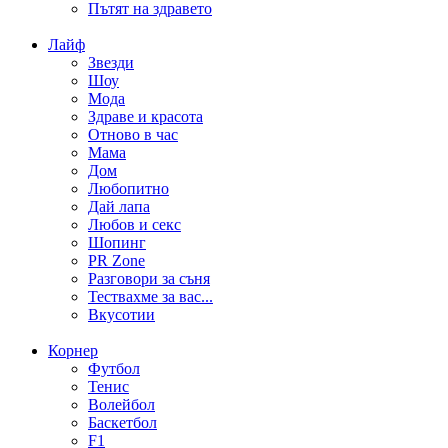
Пътят на здравето
Лайф
Звезди
Шоу
Мода
Здраве и красота
Отново в час
Мама
Дом
Любопитно
Дай лапа
Любов и секс
Шопинг
PR Zone
Разговори за съня
Тествахме за вас...
Вкусотии
Корнер
Футбол
Тенис
Волейбол
Баскетбол
F1