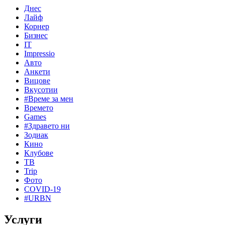
Днес
Лайф
Корнер
Бизнес
IT
Impressio
Авто
Анкети
Вицове
Вкусотии
#Време за мен
Времето
Games
#Здравето ни
Зодиак
Кино
Клубове
ТВ
Trip
Фото
COVID-19
#URBN
Услуги