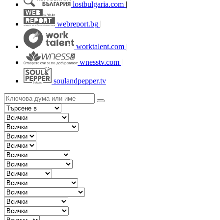
lostbulgaria.com
|
webreport.bg
|
worktalent.com
|
wnesstv.com
|
soulandpepper.tv