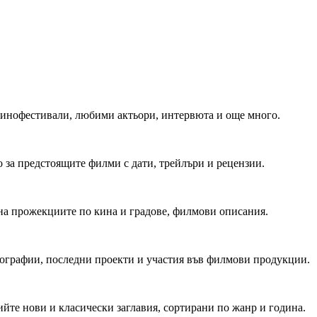
 Кинофестивали, любими актьори, интервюта и още много.
 за предстоящите филми с дати, трейлъри и рецензии.
на прожекциите по кина и градове, филмови описания.
мографии, последни проекти и участия във филмови продукции.
йте нови и класически заглавия, сортирани по жанр и година.