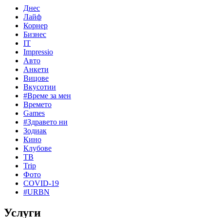
Днес
Лайф
Корнер
Бизнес
IT
Impressio
Авто
Анкети
Вицове
Вкусотии
#Време за мен
Времето
Games
#Здравето ни
Зодиак
Кино
Клубове
ТВ
Trip
Фото
COVID-19
#URBN
Услуги