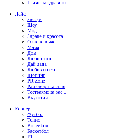
Пътят на здравето
Лайф
Звезди
Шоу
Мода
Здраве и красота
Отново в час
Мама
Дом
Любопитно
Дай лапа
Любов и секс
Шопинг
PR Zone
Разговори за съня
Тествахме за вас...
Вкусотии
Корнер
Футбол
Тенис
Волейбол
Баскетбол
F1