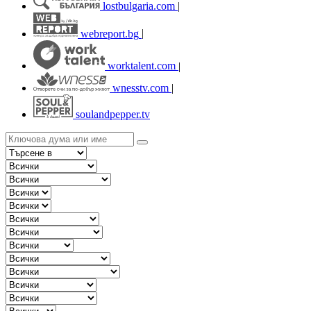
lostbulgaria.com
|
webreport.bg
|
worktalent.com
|
wnesstv.com
|
soulandpepper.tv