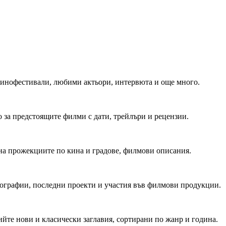
 Кинофестивали, любими актьори, интервюта и още много.
 за предстоящите филми с дати, трейлъри и рецензии.
на прожекциите по кина и градове, филмови описания.
мографии, последни проекти и участия във филмови продукции.
йте нови и класически заглавия, сортирани по жанр и година.