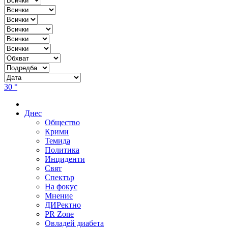
30 °
Днес
Общество
Крими
Темида
Политика
Инциденти
Свят
Спектър
На фокус
Мнение
ДИРектно
PR Zone
Овладей диабета