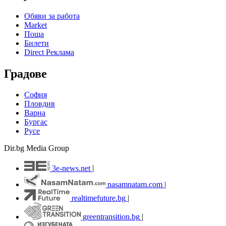
Обяви за работа
Market
Поща
Билети
Direct Реклама
Градове
София
Пловдив
Варна
Бургас
Русе
Dir.bg Media Group
3e-news.net
|
nasamnatam.com
|
realtimefuture.bg
|
greentransition.bg
|