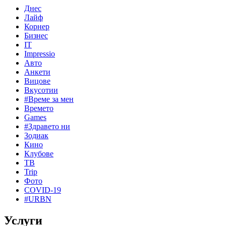
Днес
Лайф
Корнер
Бизнес
IT
Impressio
Авто
Анкети
Вицове
Вкусотии
#Време за мен
Времето
Games
#Здравето ни
Зодиак
Кино
Клубове
ТВ
Trip
Фото
COVID-19
#URBN
Услуги