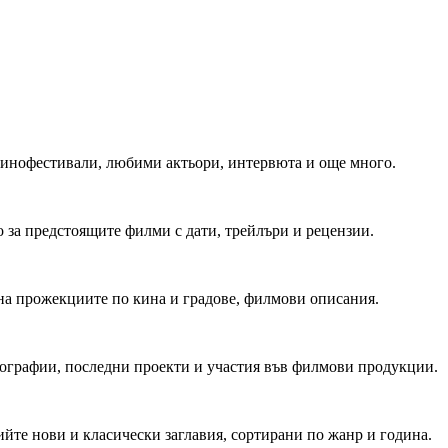
 Кинофестивали, любими актьори, интервюта и още много.
 за предстоящите филми с дати, трейлъри и рецензии.
на прожекциите по кина и градове, филмови описания.
мографии, последни проекти и участия във филмови продукции.
йте нови и класически заглавия, сортирани по жанр и година.