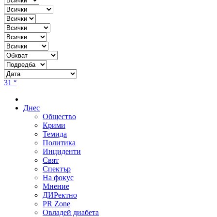
31 °
Днес
Общество
Крими
Темида
Политика
Инциденти
Свят
Спектър
На фокус
Мнение
ДИРектно
PR Zone
Овладей диабета