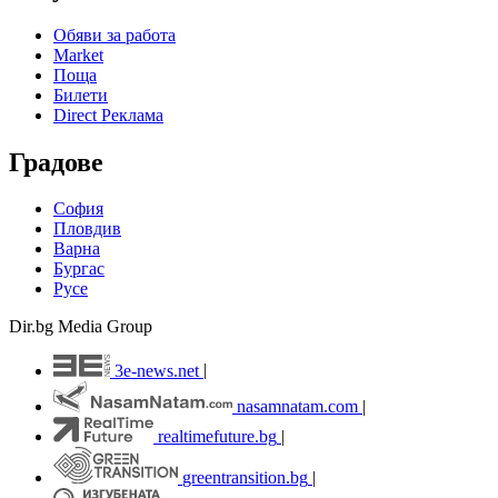
Обяви за работа
Market
Поща
Билети
Direct Реклама
Градове
София
Пловдив
Варна
Бургас
Русе
Dir.bg Media Group
3e-news.net
|
nasamnatam.com
|
realtimefuture.bg
|
greentransition.bg
|