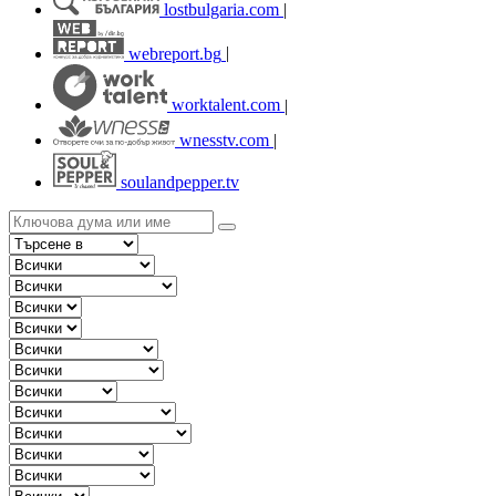
lostbulgaria.com
|
webreport.bg
|
worktalent.com
|
wnesstv.com
|
soulandpepper.tv