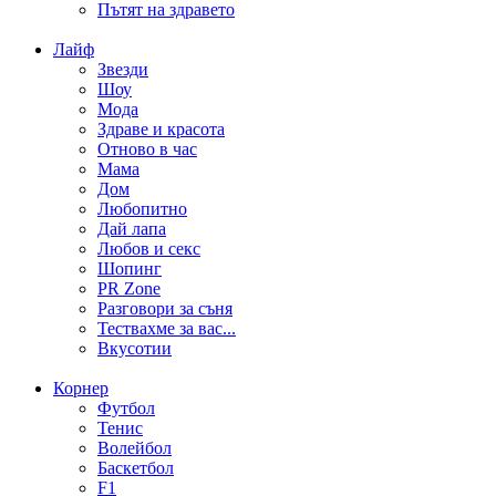
Пътят на здравето
Лайф
Звезди
Шоу
Мода
Здраве и красота
Отново в час
Мама
Дом
Любопитно
Дай лапа
Любов и секс
Шопинг
PR Zone
Разговори за съня
Тествахме за вас...
Вкусотии
Корнер
Футбол
Тенис
Волейбол
Баскетбол
F1